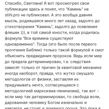
Спасибо, Светлана! Я вот просмотрел свои
публикации здесь и понял, что "Камень" на
stihi.pro не публиковал. А это вообще давняя
мысль, родившаяся много лет назад, задолго до
стихотворения "Камень", задолго до появления
флешек ))), в той самой юности, когда родилась
формула "Все времена существуют
одновременно". Тогда (это было после первого
прочтения Библии) только такой формулой я смог
объяснить предвидения пророков. Ведь если мир
до предела детерминирован, т.е. следствия
зависят только от причин (в квантовой механике
иногда наоборот, правда, что жутко смущало
методологов от физики, заставляя их
придумывать нечто, согласующееся с
методологией марксизма-ленинизма), так вот -
если мир так детерминирован, то свобода воли,
дарованная человеку Богом изначально и
навсегда, не стоит и ломаного гроша. Это пока я