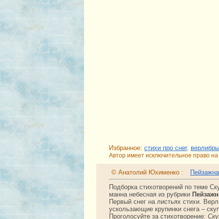
Избранное:
стихи про снег
,
верлибр
Автор имеет исключительное право на 
© Анатолий Юхименко :
Пейзажна
Подборка стихотворений по теме Ск
манна небесная из рубрики
Пейзажн
Первый снег на листьях стихи. Вер
ускользающие крупинки снега – ску
Проголосуйте за стихотворение:
Ску