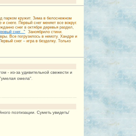
над парком кружит. Зима в белоснежном
 и снеге. Первый снег меняет все вокруг.
ежданно снег в октябре деревья раздел,
ервый снег..."
Заноябрило стихи.
вры. Все погрузилось в немоту. Хандре и
ервый снег – игра в безделку. Только
м - из-за удивительной свежести и
"умелая омела".
йного поэтизации. Суметь увидеть/