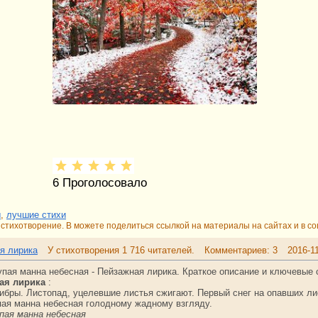
6
Проголосовало
ы
,
лучшие стихи
стихотворение. В можете поделиться ссылкой на материалы на сайтах и в со
я лирика
У стихотворения 1 716 читателей.
Комментариев: 3
2016-1
упая манна небесная - Пейзажная лирика. Краткое описание и ключевые
ая лирика
:
либры. Листопад, уцелевшие листья сжигают. Первый снег на опавших л
пая манна небесная голодному жадному взгляду.
пая манна небесная