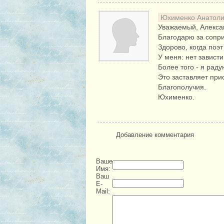
Юхименко Анатол
Уважаемый, Алекса
Благодарю за сопри
Здорово, когда поэт
У меня: нет завист
Более того - я раду
Это заставляет при
Благополучия.
Юхименко.
Добавление комментария
Ваше
Имя:
Ваш
E-
Mail: