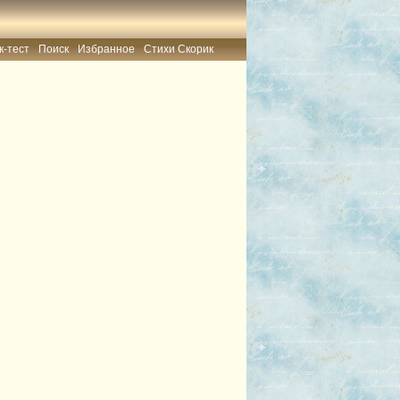
к-тест
Поиск
Избранное
Стихи Скорик