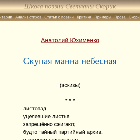
Школа поэзии Светланы Скорик
нтарии
Анализ стихов
Статьи о поэзии
Критика
Примеры
Проза
Скори
Анатолий Юхименко
Скупая манна небесная
(эскизы)
* * *
листопад.
уцелевшие листья
запрещённо сжигают,
будто тайный партийный архив,
в котором содержится