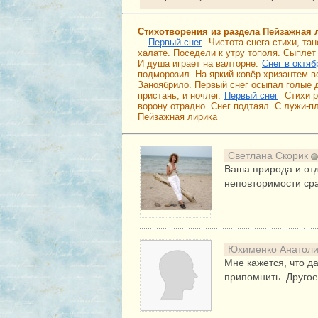
Стихотворения из раздела Пейзажная 
Первый снег
Чистота снега стихи, та
халате. Поседели к утру тополя. Сыплет
И душа играет на валторне.
Снег в октяб
подморозил. На яркий ковёр хризантем в
Заноябрило. Первый снег осыпал голые д
пристань, и ночлег.
Первый снег
Стихи р
ворону отрадно. Снег подтаял. С лужи-
Пейзажная лирика
Светлана Скорик
Ваша природа и отд
неповторимости сра
Юхименко Анатол
Мне кажется, что д
припомнить. Другое