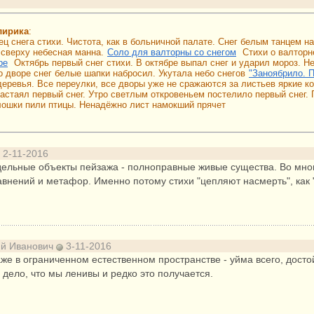
лирика
:
нец снега стихи. Чистота, как в больничной палате. Снег белым танцем 
 сверху небесная манна.
Соло для валторны со снегом
Стихи о валторне
ре
Октябрь первый снег стихи. В октябре выпал снег и ударил мороз. Н
о дворе снег белые шапки набросил. Укутала небо снегов
"Заноябрило. П
еревья. Все переулки, все дворы уже не сражаются за листьев яркие ко
астаял первый снег. Утро светлым откровеньем постелило первый снег. П
плошки пили птицы. Ненадёжно лист намокший прячет
2-11-2016
ельные объекты пейзажа - полноправные живые существа. Во много
внений и метафор. Именно потому стихи "цепляют насмерть", как 
ий Иванович
3-11-2016
аже в ограниченном естественном пространстве - уйма всего, досто
 дело, что мы ленивы и редко это получается.