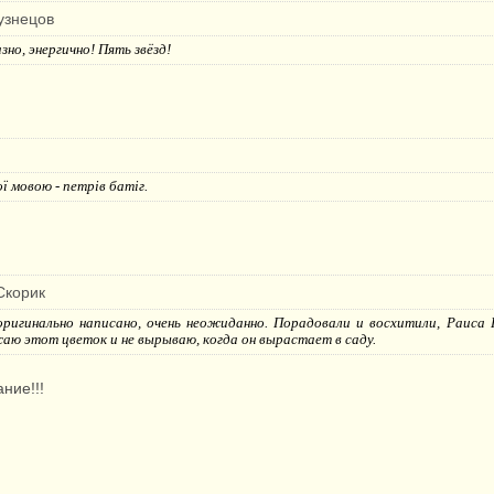
узнецов
зно, энергично! Пять звёзд!
ї мовою - петрів батіг.
Скорик
ригинально написано, очень неожиданно. Порадовали и восхитили, Раиса 
аю этот цветок и не вырываю, когда он вырастает в саду.
ние!!!