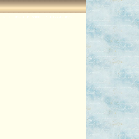
к-тест
Поиск
Избранное
Стихи Скорик