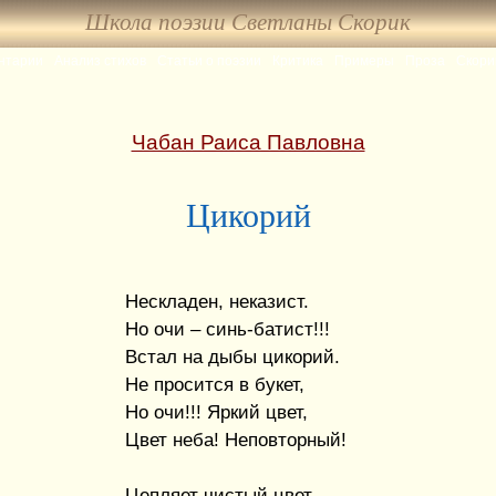
Школа поэзии Светланы Скорик
нтарии
Анализ стихов
Статьи о поэзии
Критика
Примеры
Проза
Скори
Чабан Раиса Павловна
Цикорий
Нескладен, неказист.
Но очи – синь-батист!!!
Встал на дыбы цикорий.
Не просится в букет,
Но очи!!! Яркий цвет,
Цвет неба! Неповторный!
Цепляет чистый цвет.