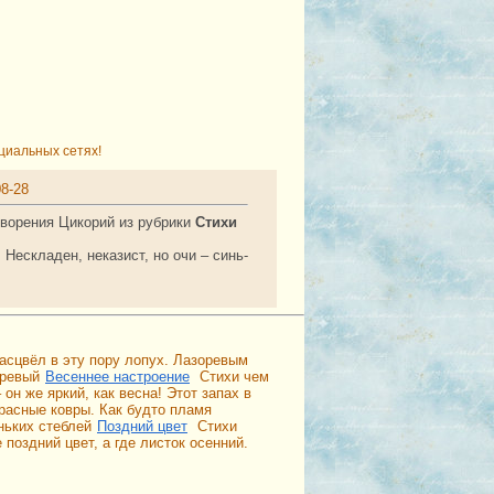
циальных сетях!
08-28
творения Цикорий из рубрики
Стихи
 Нескладен, неказист, но очи – синь-
расцвёл в эту пору лопух. Лазоревым
оревый
Весеннее настроение
Стихи чем
он же яркий, как весна! Этот запах в
асные ковры. Как будто пламя
ньких стеблей
Поздний цвет
Стихи
поздний цвет, а где листок осенний.