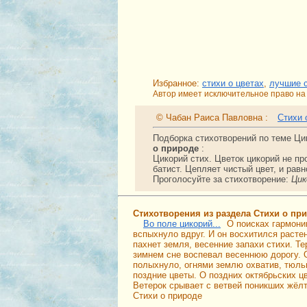
Избранное:
стихи о цветах
,
лучшие 
Автор имеет исключительное право на 
© Чабан Раиса Павловна :
Стихи 
Подборка стихотворений по теме Ци
о природе
:
Цикорий стих. Цветок цикорий не про
батист. Цепляет чистый цвет, и рав
Проголосуйте за стихотворение:
Цик
Стихотворения из раздела Стихи о пр
Во поле цикорий...
О поисках гармони
вспыхнуло вдруг. И он восхитился расте
пахнет земля, весенние запахи стихи. Те
зимнем сне воспевал весеннюю дорогу. 
полыхнуло, огнями землю охватив, тюль
поздние цветы. О поздних октябрьских ц
Ветерок срывает с ветвей поникших жёл
Стихи о природе