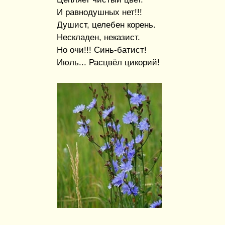
И равнодушных нет!!!
Душист, целебен корень.
Нескладен, неказист.
Но очи!!! Синь-батист!
Июль... Расцвёл цикорий!