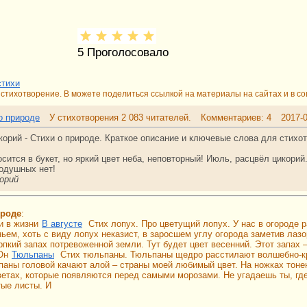
5
Проголосовало
стихи
стихотворение. В можете поделиться ссылкой на материалы на сайтах и в со
о природе
У стихотворения 2 083 читателей.
Комментариев: 4
2017-
корий - Стихи о природе. Краткое описание и ключевые слова для стихо
сится в букет, но яркий цвет неба, неповторный! Июль, расцвёл цикорий.
нодушных нет!
орий
ироде
:
и в жизни
В августе
Стих лопух. Про цветущий лопух. У нас в огороде 
ньем, хоть с виду лопух неказист, в заросшем углу огорода заметив лаз
рпкий запах потревоженной земли. Тут будет цвет весенний. Этот запах – 
Он
Тюльпаны
Стих тюльпаны. Тюльпаны щедро расстилают волшебно-кр
паны головой качают алой – страны моей любимый цвет. На ножках тоне
ветах, которые появляются перед самыми морозами. Не угадаешь ты, где 
тые листы. И