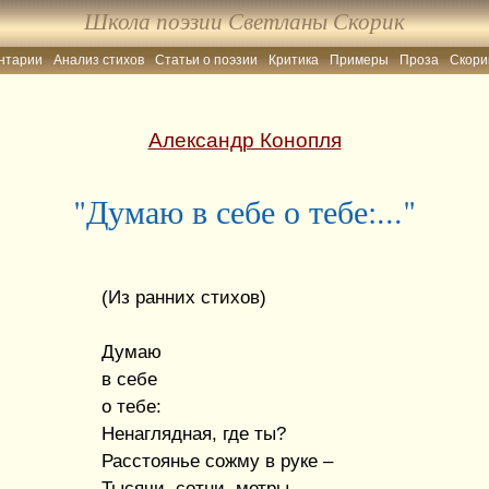
Школа поэзии Светланы Скорик
нтарии
Анализ стихов
Статьи о поэзии
Критика
Примеры
Проза
Скори
Александр Конопля
"Думаю в себе о тебе:..."
(Из ранних стихов)
Думаю
в себе
о тебе:
Ненаглядная, где ты?
Расстоянье сожму в руке –
Тысячи, сотни, метры…