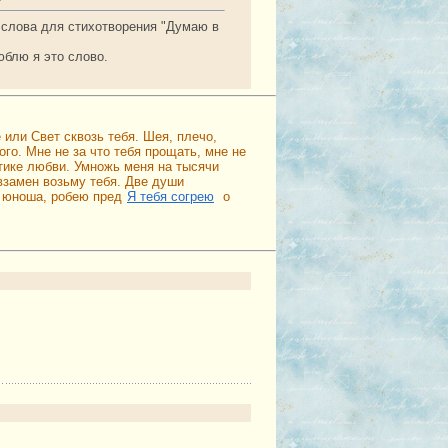
е слова для стихотворения "Думаю в
юблю я это слово.
 или Свет сквозь тебя. Шея, плечо,
го. Мне не за что тебя прощать, мне не
тике любви. Умножь меня на тысячи
взамен возьму тебя. Две души
о юноша, робею пред
Я тебя согрею
о