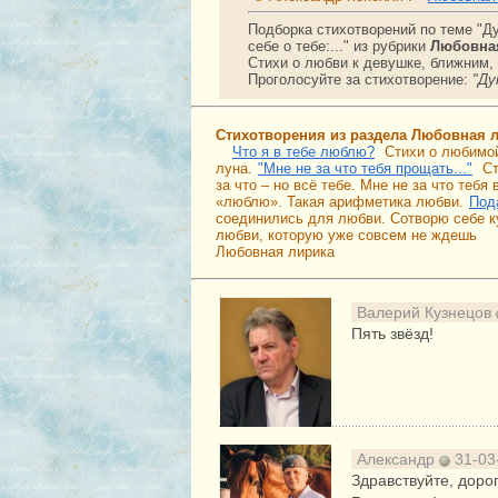
Подборка стихотворений по теме "Ду
себе о тебе:..." из рубрики
Любовна
Стихи о любви к девушке, ближним, 
Проголосуйте за стихотворение:
"Ду
Стихотворения из раздела Любовная 
Что я в тебе люблю?
Стихи о любимой
луна.
"Мне не за что тебя прощать..."
Ст
за что – но всё тебе. Мне не за что тебя
«люблю». Такая арифметика любви.
Под
соединились для любви. Сотворю себе к
любви, которую уже совсем не ждешь
Любовная лирика
Валерий Кузнецов
Пять звёзд!
Александр
31-03
Здравствуйте, доро