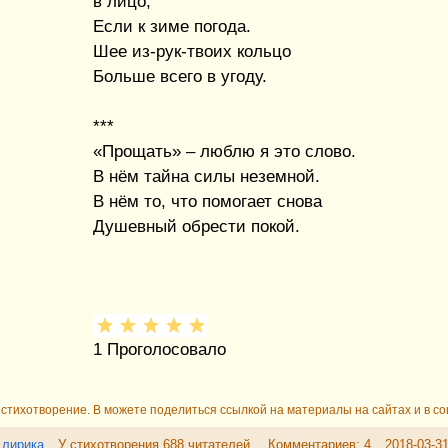
в лицо,
Если к зиме погода.
Шее из-рук-твоих кольцо
Больше всего в угоду.
***
«Прощать» – люблю я это слово.
В нём тайна силы неземной.
В нём то, что помогает снова
Душевный обрести покой.
1
Проголосовало
стихотворение. В можете поделиться ссылкой на материалы на сайтах и в со
 лирика
У стихотворения 688 читателей.
Комментариев: 4
2018-03-3