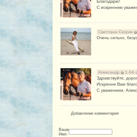
Благодарю!
С искренним уваже
Светлана Скорик
Очень сильно, безу
Александр
1-04-
Здравствуйте, доро
Искренне Вам благ
С уважением, Алек
Добавление комментария
Ваше
Имя: