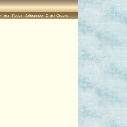
к-тест
Поиск
Избранное
Стихи Скорик