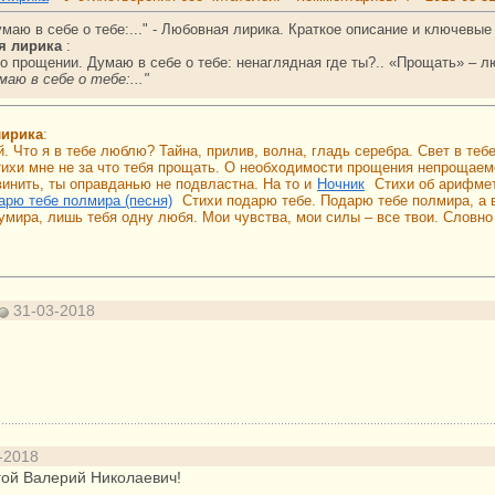
маю в себе о тебе:..." - Любовная лирика. Краткое описание и ключевы
я лирика
:
о прощении. Думаю в себе о тебе: ненаглядная где ты?.. «Прощать» – л
маю в себе о тебе:..."
лирика
:
. Что я в тебе люблю? Тайна, прилив, волна, гладь серебра. Свет в тебе
ихи мне не за что тебя прощать. О необходимости прощения непрощаемо
 винить, ты оправданью не подвластна. На то и
Ночник
Стихи об арифме
арю тебе полмира (песня)
Стихи подарю тебе. Подарю тебе полмира, а 
умира, лишь тебя одну любя. Мои чувства, мои силы – все твои. Словн
31-03-2018
-2018
гой Валерий Николаевич!