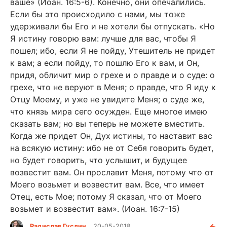
ваше» (Иоан. 16:5-6). Конечно, они опечалились.
Если бы это происходило с нами, мы тоже
удерживали бы Его и не хотели бы отпускать. «Но
Я истину говорю вам: лучше для вас, чтобы Я
пошел; ибо, если Я не пойду, Утешитель не придет
к вам; а если пойду, то пошлю Его к вам, и Он,
придя, обличит мир о грехе и о правде и о суде: о
грехе, что не веруют в Меня; о правде, что Я иду к
Отцу Моему, и уже не увидите Меня; о суде же,
что князь мира сего осужден. Еще многое имею
сказать вам; но вы теперь не можете вместить.
Когда же придет Он, Дух истины, то наставит вас
на всякую истину: ибо не от Себя говорить будет,
но будет говорить, что услышит, и будущее
возвестит вам. Он прославит Меня, потому что от
Моего возьмет и возвестит вам. Все, что имеет
Отец, есть Мое; потому Я сказал, что от Моего
возьмет и возвестит вам». (Иоан. 16:7-15)
Радислав Гуслин
20-05-2018