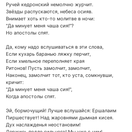
Ручей кедронский немолчно журчит.
Звёзды распускаются, небеса осияв.
Внимает хоть кто-то молитве в ночи:
"Да минует меня чаша сия!"?
Но апостолы спят.
Да, кому надо вслушиваться в эти слова,
Если кухарь баранью ляжку перчит,
Если хмельное переполняет края
Ритонов! Пусть замолчит, замолчит,
Наконец, замолчит тот, кто уста, сомкнувши,
кричит:
"Да минует меня чаша сия!",
Когда апостолы спят.
Эй, бормочущий! Лучше вслушайся: Ершалаим
Пиршествует! Над жаровнями дымная кисея.
Дух наслажденья неостановим!
Держись подле сильного! Мы уже с ним!