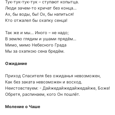
Тук-тук-тук-тук – ступают копытца.
Люди зачем-то кричат без конца…
Ах, бы воды, бы! Ох, бы напиться!
Кто отжалел бы охапку сенца!
Так же и мы… Иного – не надо;
В землю глядим и ушами прядём…
Мимо, мимо Небесного Града
Мы за охапкою сена бредём.
Ожидание
Приход Спасителя без ожиданья невозможен,
Как без заката невозможен и восход.
Неистовствуем: - Дайжедайжедайжедайже, Боже!
Обретя, распинаем, кого Он пошлёт.
Моление о Чаше