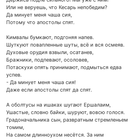
Или не веруешь, что Кесарь непобедим?
Да минует меня чаша сия,
Потому что апостолы спят.
Кимвалы бумкают, подгоняя напев.
Шуткуют повапленные шуты, всё и вся осмеяв.
Духовые орудия взвыли, осатанев,
Бражники, подпевают, осоловев,
Потаскухи опять принимают, подмыться едва
успев.
- Да минует меня чаша сия!
Даже если апостолы спят да спят.
А оболтусы на ишаках шугают Ершалаим,
Ушастые, словно байки, шуруют, вовсю голося.
Градоначальника сын, развратным стремленьем
томим,
На самом длинноухом несётся. За ним