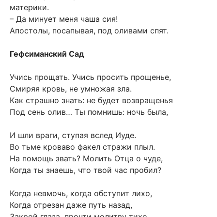
материки.
– Да минует меня чаша сия!
Апостолы, посапывая, под оливами спят.
Гефсиманский Сад
Учись прощать. Учись просить прощенье,
Смиряя кровь, не умножая зла.
Как страшно знать: не будет возвращенья
Под сень олив… Ты помнишь: ночь была,
И шли враги, ступая вслед Иуде.
Во тьме кроваво факел стражи плыл.
На помощь звать? Молить Отца о чуде,
Когда ты знаешь, что твой час пробил?
Когда невмочь, когда обступит лихо,
Когда отрезан даже путь назад,
Закрой глаза, прочти молитву тихо