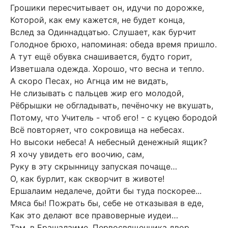
Грошики пересчитывает он, идучи по дорожке,
Которой, как ему кажется, не будет конца,
Вслед за Одиннадцатью. Слушает, как бурчит
Голодное брюхо, напоминая: обеда время пришло.
А тут ещё обувка снашивается, будто горит,
Изветшала одежда. Хорошо, что весна и тепло.
А скоро Песах, но Агнца им не видать,
Не слизывать с пальцев жир его молодой,
Рёбрышки не обгладывать, печёночку не вкушать,
Потому, что Учитель - чтоб его! - с куцею бородой
Всё повторяет, что сокровища на небесах.
Но высоки небеса! А небесный денежный ящик?
Я хочу увидеть его воочию, сам,
Руку в эту скрынницу запуская почаще…
О, как бурлит, как скворчит в животе!
Ершалаим недалече, дойти бы туда поскорее...
Мяса бы! Пожрать бы, себе не отказывая в еде,
Как это делают все правоверные иудеи…
Там, в Ерашалаиме, Первосвященника двор,