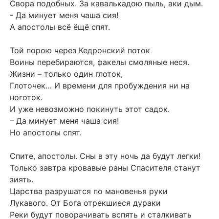
Свора подобных. За кавалькадою пыль, аки дым.
- Да минует меня чаша сия!
А апостолы всё ёщё спят.
Той порою через Кедронский поток
Воины перебираются, факелы смоляные неся.
Жизни – только один глоток,
Глоточек… И времени для пробуждения ни на
ноготок.
И уже невозможно покинуть этот садок.
– Да минует меня чаша сия!
Но апостолы спят.
Спите, апостолы. Сны в эту ночь да будут легки!
Только завтра кровавые раны Спасителя станут
зиять.
Царства разрушатся по мановенья руки
Лукавого. От Бога отрекшиеся дураки
Реки будут поворачивать вспять и сталкивать