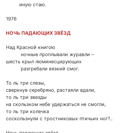
иную стаю.
1976
НОЧЬ ПАДАЮЩИХ ЗВЁЗД
Над Красной книгою
ночные проплывали журавли –
шесть крыл люминесцирующих
разгребали вязкий смог.
То ль три слезы,
сверкнув серебряно, растаяли вдали,
то ль три звезды
на скользком небе удержаться не смогли,
то ль три колечка
соскользнули с тростниковых птичьих ног?..
Ночь падающих звёзд.