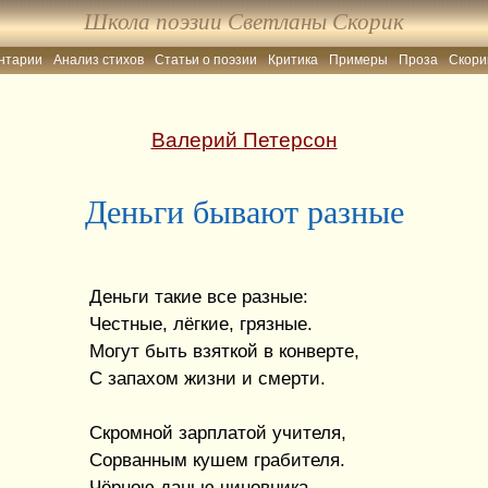
Школа поэзии Светланы Скорик
нтарии
Анализ стихов
Статьи о поэзии
Критика
Примеры
Проза
Скори
Валерий Петерсон
Деньги бывают разные
Деньги такие все разные:
Честные, лёгкие, грязные.
Могут быть взяткой в конверте,
С запахом жизни и смерти.
Скромной зарплатой учителя,
Сорванным кушем грабителя.
Чёрною данью чиновника,