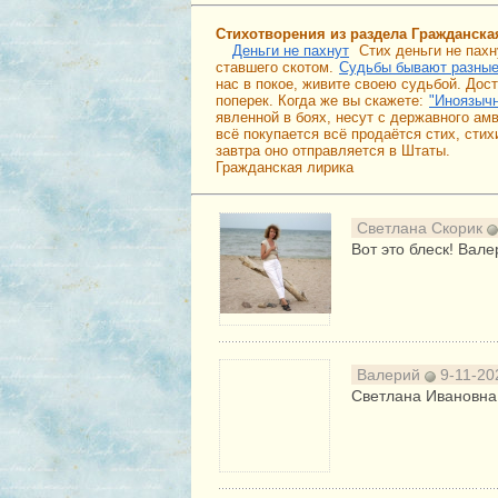
Стихотворения из раздела Гражданска
Деньги не пахнут
Стих деньги не пахн
ставшего скотом.
Судьбы бывают разны
нас в покое, живите своею судьбой. Дос
поперек. Когда же вы скажете:
"Иноязычн
явленной в боях, несут с державного амв
всё покупается всё продаётся стих, сти
завтра оно отправляется в Штаты.
Гражданская лирика
Светлана Скорик
Вот это блеск! Вал
Валерий
9-11-20
Светлана Ивановна,