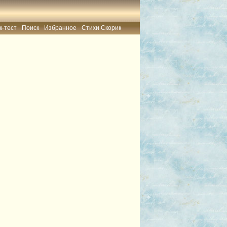
к-тест
Поиск
Избранное
Стихи Скорик