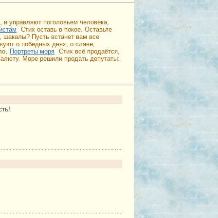
й, и управляют поголовьем человека,
истам
Стих оставь в покое. Оставьте
ь, шакалы? Пусть встанет вам все
куют о победных днях, о славе,
ло,
Портреты моря
Стих всё продаётся,
 валюту. Море решили продать депутаты:
сть!