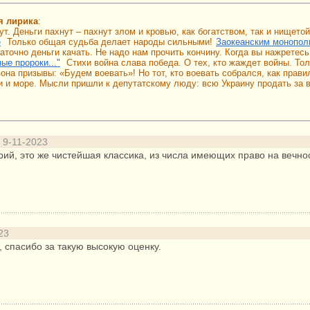
я лирика
:
ут. Деньги пахнут – пахнут злом и кровью, как богатством, так и нището
е
Только общая судьба делает народы сильными!
Заокеанским монопол
таточно деньги качать. Не надо нам прочить кончину. Когда вы нажретес
ые пророки..."
Стихи война слава победа. О тех, кто жаждет войны. Тол
она призывы: «Будем воевать»! Но тот, кто воевать собрался, как прави
хи и море. Мысли пришли к депутатскому люду: всю Украину продать за
9-11-2023
ерий, это же чистейшая классика, из числа имеющих право на вечно
23
 спасибо за такую высокую оценку.