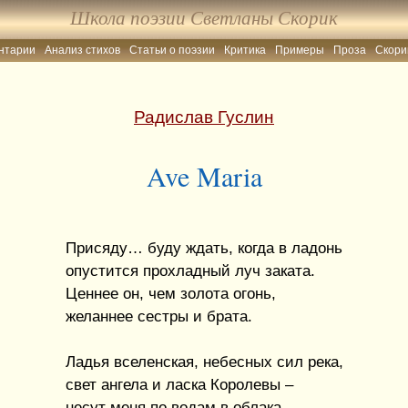
Школа поэзии Светланы Скорик
нтарии
Анализ стихов
Статьи о поэзии
Критика
Примеры
Проза
Скори
Радислав Гуслин
Ave Maria
Присяду… буду ждать, когда в ладонь
опустится прохладный луч заката.
Ценнее он, чем золота огонь,
желаннее сестры и брата.
Ладья вселенская, небесных сил река,
свет ангела и ласка Королевы –
несут меня по водам в облака,