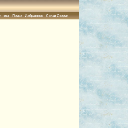
к-тест
Поиск
Избранное
Стихи Скорик