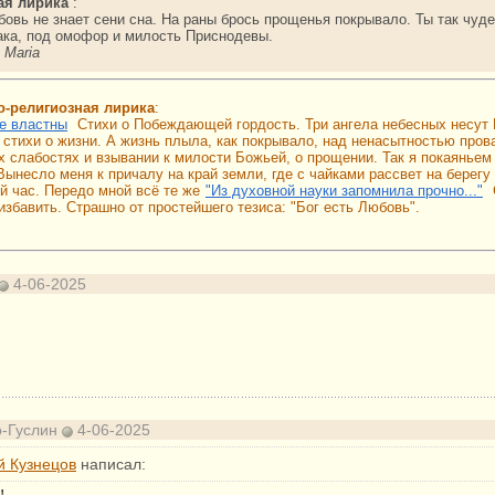
ая лирика
:
овь не знает сени сна. На раны брось прощенья покрывало. Ты так чуде
лака, под омофор и милость Приснодевы.
 Maria
о-религиозная лирика
:
не властны
Стихи о Побеждающей гордость. Три ангела небесных несут 
стихи о жизни. А жизнь плыла, как покрывало, над ненасытностью прова
х слабостях и взывании к милости Божьей, о прощении. Так я покаянье
Вынесло меня к причалу на край земли, где с чайками рассвет на берегу
й час. Передо мной всё те же
"Из духовной науки запомнила прочно..."
избавить. Страшно от простейшего тезиса: "Бог есть Любовь".
4-06-2025
о-Гуслин
4-06-2025
й Кузнецов
написал: