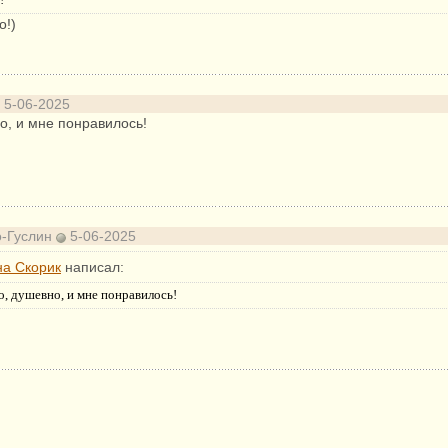
!
о!)
5-06-2025
о, и мне понравилось!
о-Гуслин
5-06-2025
на Скорик
написал:
о, душевно, и мне понравилось!