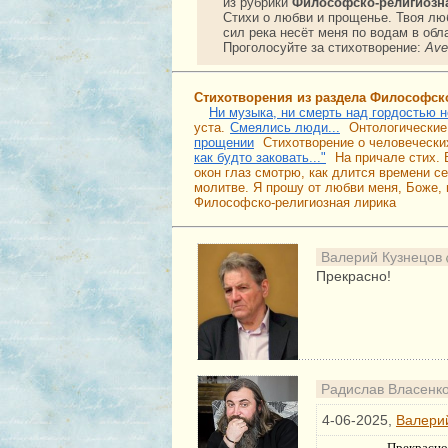
из рубрики
Философско-религиозн
Стихи о любви и прощенье. Твоя люб
сил река несёт меня по водам в об
Проголосуйте за стихотворение:
Ave
Стихотворения из раздела Философск
Ни музыка, ни смерть над гордостью 
уста.
Смеялись люди...
Онтологические 
прощении
Стихотворение о человечески
как будто заковать..."
На причале стих. 
окон глаз смотрю, как длится времени се
молитве. Я прошу от любви меня, Боже, 
Философско-религиозная лирика
Валерий Кузнецов
Прекрасно!
Радислав Власенк
4-06-2025,
Валери