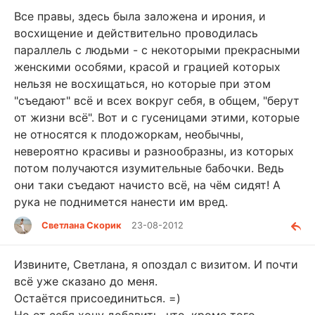
Все правы, здесь была заложена и ирония, и
восхищение и действительно проводилась
параллель с людьми - с некоторыми прекрасными
женскими особями, красой и грацией которых
нельзя не восхищаться, но которые при этом
"съедают" всё и всех вокруг себя, в общем, "берут
от жизни всё". Вот и с гусеницами этими, которые
не относятся к плодожоркам, необычны,
невероятно красивы и разнообразны, из которых
потом получаются изумительные бабочки. Ведь
они таки съедают начисто всё, на чём сидят! А
рука не поднимется нанести им вред.
Светлана Скорик
23-08-2012
Извините, Светлана, я опоздал с визитом. И почти
всё уже сказано до меня.
Остаётся присоединиться. =)
Но от себя хочу добавить. что, кроме того,