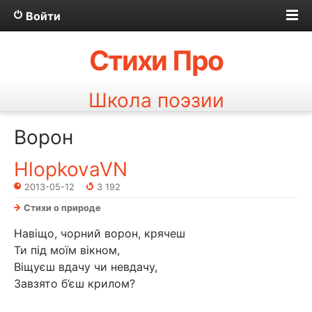
Войти
Стихи Про
Школа поэзии
Ворон
HlopkovaVN
2013-05-12
3 192
Стихи о природе
Навіщо, чорний ворон, крячеш
Ти під моїм вікном,
Віщуєш вдачу чи невдачу,
Завзято б’єш крилом?