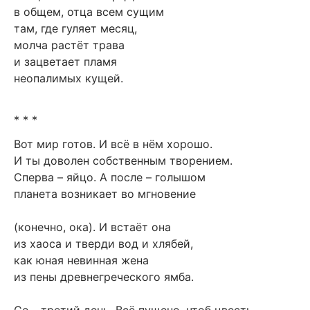
в общем, отца всем сущим
там, где гуляет месяц,
молча растёт трава
и зацветает пламя
неопалимых кущей.
* * *
Вот мир готов. И всё в нём хорошо.
И ты доволен собственным творением.
Сперва – яйцо. А после – голышом
планета возникает во мгновение
(конечно, ока). И встаёт она
из хаоса и тверди вод и хлябей,
как юная невинная жена
из пены древнегреческого ямба.
Се – третий день. Всё пущено, чтоб цвесть,