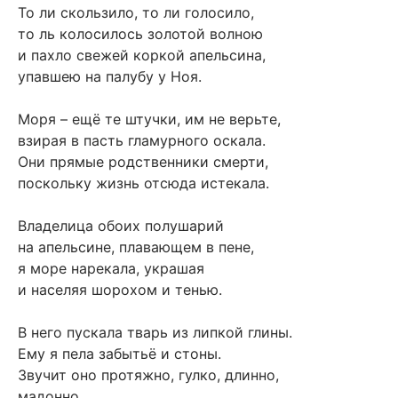
То ли скользило, то ли голосило,
то ль колосилось золотой волною
и пахло свежей коркой апельсина,
упавшею на палубу у Ноя.
Моря – ещё те штучки, им не верьте,
взирая в пасть гламурного оскала.
Они прямые родственники смерти,
поскольку жизнь отсюда истекала.
Владелица обоих полушарий
на апельсине, плавающем в пене,
я море нарекала, украшая
и населяя шорохом и тенью.
В него пускала тварь из липкой глины.
Ему я пела забытьё и стоны.
Звучит оно протяжно, гулко, длинно,
мадонно.