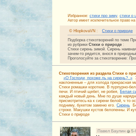
Избранное:
стихи про зиму
,
стихи о 
Автор имеет исключительное право на 
© HlopkovaVN :
Стихи о природе
Подборка стихотворений по теме Пр
из рубрики
Стихи о природе
:
Стихи сирень зимой. Сирень наивна
зачем-то рядится, внося в природны
Проголосуйте за стихотворение:
Про
Стихотворения из раздела Стихи о пр
«О Господи, похоже ль на сирень?..»
наклоненные – для холода прекрасная м
Стихи ромашки короткие. В пурпурно-бел
печи. И птичий щебет, не робея,
Белая с
каждый новый день. Мне по душе нарядн
присмотритесь-ка к сирени белой, ч то 
подниму, букетом заменю его.
Сирень
Б
строке. Макушки кустов белопенны. И ку
Стихи о природе
Павел Баулин
5-