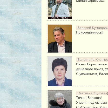
Милая зарисовка.
Валерий Кузнецов
Присоединяюсь!
Валентина Хлопко
Павел Борисовия и
душевного покоя, т
С уважением, Вале
Светлана Жукова
Точно, Валюша!
У меня под окнами к
С Рождеством Хрис