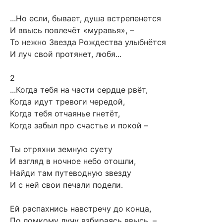
...Но если, бывает, душа встрепенется
И ввысь повлечёт «муравья», –
То нежно Звезда Рождества улыбнётся
И луч свой протянет, любя...
2
...Когда тебя на части сердце рвёт,
Когда идут тревоги чередой,
Когда тебя отчаянье гнетёт,
Когда забыл про счастье и покой –
Ты отряхни земную суету
И взгляд в ночное небо отошли,
Найди там путеводную звезду
И с ней свои печали подели.
Ей распахнись навстречу до конца,
По ломкому лучу взбираясь ввысь, –