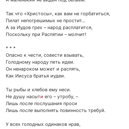
Так что «Христосы», как вам не горбатиться,
Пилат непогрешимых не простит...
А за Иудов грех – народ расплатится,
Поскольку при Распятии – молчит!
* * *
Опасно к чести, совести взывать,
Голодному народу петь идеи.
Он ненароком может и распять,
Как Иисуса братья иудеи.
Ты рыбы и хлебов ему неси.
Не душу насыт
и
его – утробу, –
Лишь
после
послушания проси
Лишь
после
выполнять повинность требуй.
У всех голодных одинаков нрав,