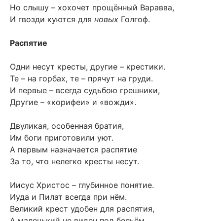
Но слышу – хохочет прощённый Варавва,
И гвозди куются для
новых
Голгоф.
Распятие
Одни несут кресты, другие – крестики.
Те – на горбах, те – прячут на груди.
И первые – всегда судьбою грешники,
Другие – «корифеи» и «вожди».
Двуликая, особенная братия,
Им боги приготовили уют.
А первым назначается распятие
За то, что нелегко кресты несут.
Иисус Христос – глубинное понятие.
Иуда и Пилат всегда при нём.
Великий крест удобен для распятия,
А маленький не виден под бельём.