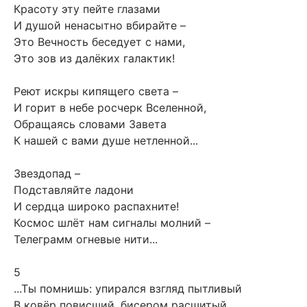
Красоту эту пейте глазами
И душой ненасытно вбирайте –
Это Вечность беседует с нами,
Это зов из далёких галактик!
Реют искры кипящего света –
И горит в небе росчерк Вселенной,
Обращаясь словами Завета
К нашей с вами душе нетленной...
Звездопад –
Подставляйте ладони
И сердца широко распахните!
Космос шлёт нам сигналы молний –
Телеграмм огневые нити...
5
...Ты помнишь: упирался взгляд пытливый
В ковёр повисший, бисером расшитый,