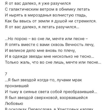
Я от вас далеко, я уже разучился
С галактическим ветром в обнимку летать
И нырять в мирозданья волнистую гладь,
Как бы ввысь от земли я душой ни стремился.
Я от вас далеко, я летать разучился...
...Но порою – во сне ли, мечте или песне –
Я опять вместе с вами сквозь Вечность лечу,
И великое дело мне вновь по плечу,
И в одежде звезды мне нисколько не тесно...
Только жаль, что во сне лишь, мечте или песне…
7
...Я был звездой когда-то, лучами мрак
пронзившей
И тьму в сиянье света собой преобразившей...
Я был звездой сверхновой, взорвавшейся
Любовью
В осколках Первослова, в Христовых каплях