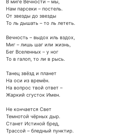
В миге Вечности – мы,
Нам парсеки – постель.
От звезды до звезды
То ль дышать – то ль лететь.
Вечность – выдох иль вздох,
Миг – лишь шаг или жизнь,
Бег Вселенных – у ног
То в галоп, то ли в рысь.
Танец звёзд и планет
На оси из времён.
На вопрос твой ответ –
Жаркий сгусток Имен.
Не кончается Свет
Темнотой чёрных дыр.
Станет Истиной бред,
Трассой – бледный пунктир.