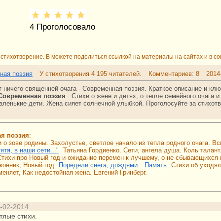
4
Проголосовало
стихотворение. В можете поделиться ссылкой на материалы на сайтах и в со
ная поэзия
У стихотворения 4 195 читателей.
Комментариев: 8
2014
т ничего священней очага - Современная поэзия. Краткое описание и кл
Современная поэзия
:
Стихи о жене и детях, о тепле семейного очага и
маленькие дети. Жена сияет солнечной улыбкой.
Проголосуйте за стихот
ая поэзия
:
 о зове родины. Захолустье, светлое начало из тепла родного очага. Вс
тятя, в наши сети..."
Татьяна Гордиенко. Сети, ангела душа. Коль талант
Стихи про Новый год и ожидание перемен к лучшему, о не сбывающихся 
конник, Новый год.
Поредели снега, дождями
Память
Стихи об уходя
еняет, Как недостойная жена. Евгений Гринберг.
-02-2014
тлые стихи.