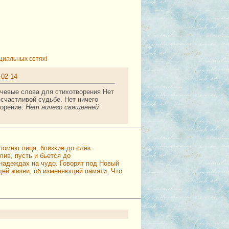
циальных сетях!
-02-14
ючевые слова для стихотворения Нет
 счастливой судьбе. Нет ничего
ворение:
Нет ничего священней
помню лица, близкие до слёз.
лив, пусть и бьется до
надеждах на чудо. Говорят под Новый
щей жизни, об изменяющей памяти. Что