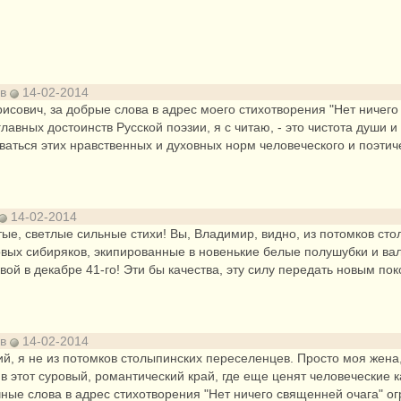
ов
14-02-2014
исович, за добрые слова в адрес моего стихотворения "Нет ничего
лавных достоинств Русской поэзии, я с читаю, - это чистота души 
аться этих нравственных и духовных норм человеческого и поэтич
14-02-2014
тые, светлые сильные стихи! Вы, Владимир, видно, из потомков ст
овых сибиряков, экипированные в новенькие белые полушубки и в
ой в декабре 41-го! Эти бы качества, эту силу передать новым по
ов
14-02-2014
ий, я не из потомков столыпинских переселенцев. Просто моя жена
 в этот суровый, романтический край, где еще ценят человеческие 
чные слова в адрес стихотворения "Нет ничего священней очага" о