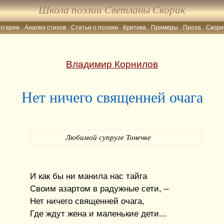
Школа поэзии Светланы Скорик
нтарии
Анализ стихов
Статьи о поэзии
Критика
Примеры
Проза
Скори
Владимир Корнилов
Нет ничего священней очага
Любимой супруге Тонечке
И как бы ни манила нас тайга
Своим азартом в радужные сети, –
Нет ничего священней очага,
Где ждут жена и маленькие дети...