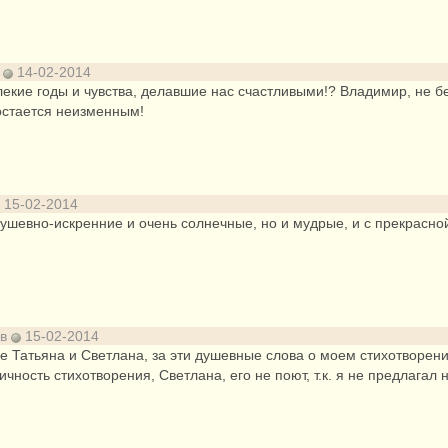
о
14-02-2014
алекие годы и чувства, делавшие нас счастливыми!? Владимир, не б
 остается неизменным!
15-02-2014
душевно-искренние и очень солнечные, но и мудрые, и с прекрасн
ов
15-02-2014
 Татьяна и Светлана, за эти душевные слова о моем стихотворени
чность стихотворения, Светлана, его не поют, т.к. я не предлагал