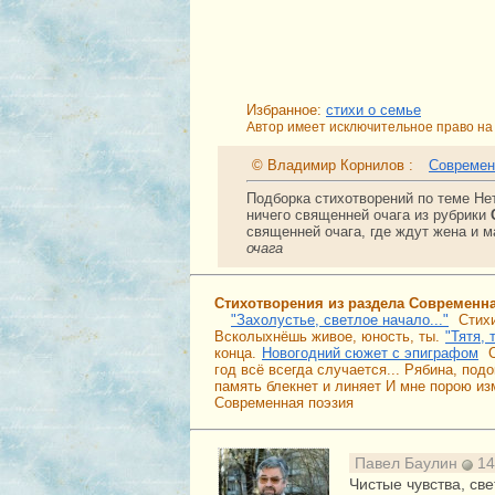
Избранное:
стихи о семье
Автор имеет исключительное право на 
© Владимир Корнилов :
Современ
Подборка стихотворений по теме Не
ничего священней очага из рубрики
священней очага, где ждут жена и 
очага
Стихотворения из раздела Современн
"Захолустье, светлое начало..."
Стихи
Всколыхнёшь живое, юность, ты.
"Тятя, 
конца.
Новогодний сюжет с эпиграфом
год всё всегда случается... Рябина, подо
память блекнет и линяет И мне порою изм
Современная поэзия
Павел Баулин
14
Чистые чувства, све