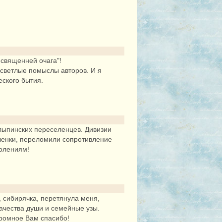
 священней очага"!
и светлые помыслы авторов. И я
еского бытия.
олыпинских переселенцев. Дивизии
аленки, переломили сопротивление
колениям!
, сибирячка, перетянула меня,
качества души и семейные узы.
громное Вам спасибо!