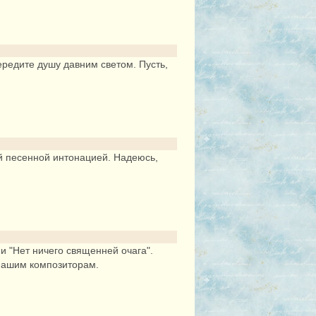
ередите душу давним светом. Пусть,
ой песенной интонацией. Надеюсь,
и "Нет ничего священней очага".
 нашим композиторам.