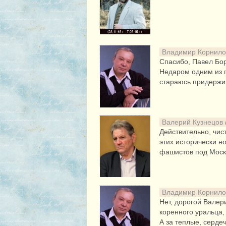
Владимир Корнил
Спасибо, Павел Бор
Недаром одним из г
стараюсь придержив
Валерий Кузнецов
Действительно, чис
этих исторически н
фашистов под Москв
Владимир Корнил
Нет, дорогой Валер
коренного уральца,
А за теплые, серде