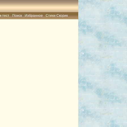
к-тест
Поиск
Избранное
Стихи Скорик