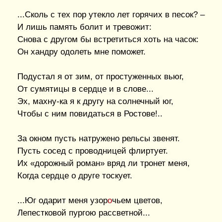
...Сколь с тех пор утекло лет горячих в песок? –
И лишь память болит и тревожит:
Снова с другом бы встретиться хоть на часок:
Он хандру одолеть мне поможет.
Подустал я от зим, от простуженных вьюг,
От сумятицы в сердце и в слове...
Эх, махну-ка я к другу на солнечный юг,
Чтобы с ним повидаться в Ростове!..
За окном пусть натружено рельсы звенят.
Пусть сосед с проводницей флиртует.
Их «дорожный роман» вряд ли тронет меня,
Когда сердце о друге тоскует.
...Юг одарит меня узор
о
чьем цветов,
Лепестковой пургою рассветной...