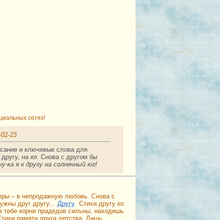
циальных сетях!
-02-23
писание и ключевые слова для
 другу, на юг. Снова с другом бы
ну-ка я к другу на солнечный юг!
веры – в непродажную любовь. Снова с
ужны друг другу...
Другу
Стихи другу ко
 в тебе корни прадедов сильны, находишь
Стихи памяти друга детства. Лишь