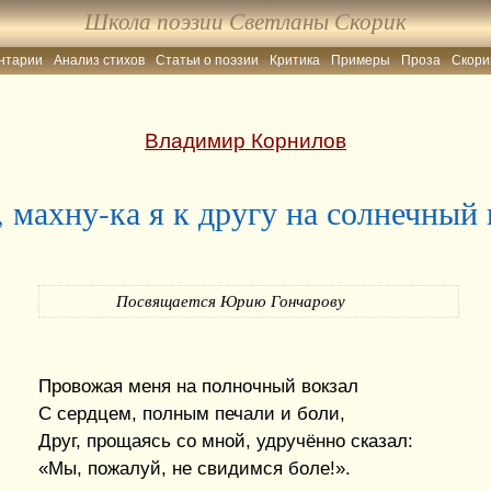
Школа поэзии Светланы Скорик
нтарии
Анализ стихов
Статьи о поэзии
Критика
Примеры
Проза
Скори
Владимир Корнилов
, махну-ка я к другу на солнечный 
Посвящается Юрию Гончарову
Провожая меня на полночный вокзал
С сердцем, полным печали и боли,
Друг, прощаясь со мной, удручённо сказал:
«Мы, пожалуй, не свидимся боле!».