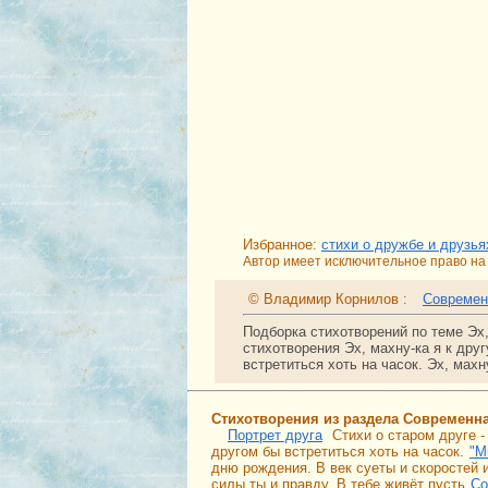
Избранное:
стихи о дружбе и друзья
Автор имеет исключительное право на 
© Владимир Корнилов :
Современ
Подборка стихотворений по теме Эх,
стихотворения Эх, махну-ка я к дру
встретиться хоть на часок. Эх, махн
Стихотворения из раздела Современн
Портрет друга
Стихи о старом друге 
другом бы встретиться хоть на часок.
"М
дню рождения. В век суеты и скоростей и
силы ты и правду. В тебе живёт пусть
Со