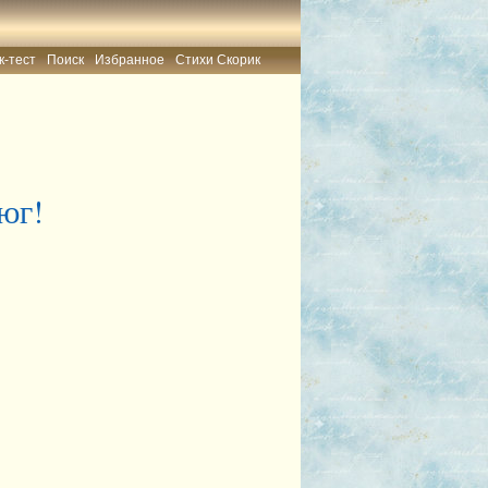
к-тест
Поиск
Избранное
Стихи Скорик
юг!