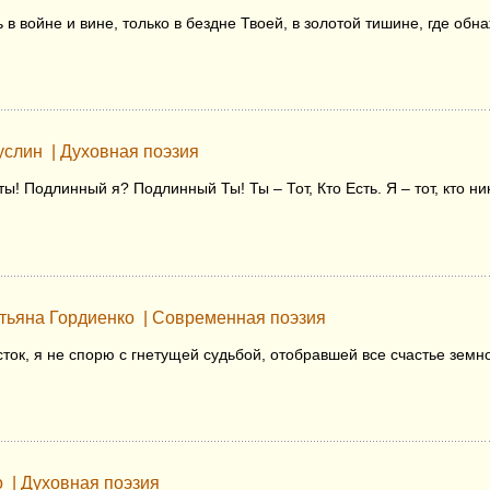
ь в войне и вине, только в бездне Твоей, в золотой тишине, где об
услин
|
Духовная поэзия
ы! Подлинный я? Подлинный Ты! Ты – Тот, Кто Есть. Я – тот, кто ник
тьяна Гордиенко
|
Современная поэзия
ток, я не спорю с гнетущей судьбой, отобравшей все счастье земн
о
|
Духовная поэзия