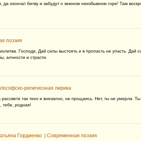
, да окончат битву и забудут о земном неизбывном горе! Там воскре
ая поэзия
молитва. Господи, Дай силы выстоять и в пропасть не упасть. Дай 
ы, алчности и страсти.
лософско-религиозная лирика
а рассвете так тихо и внезапно, не прощаясь. Нет, ты не умерла. 
, тебе, родная!
атьяна Гордиенко
|
Современная поэзия