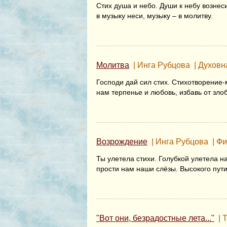
Стих душа и небо. Души к небу вознеси
в музыку неси, музыку – в молитву.
Молитва
|
Инга Рубцова
|
Духовн
Господи дай сил стих. Стихотворение-
нам терпенье и любовь, избавь от злоб
Возрождение
|
Инга Рубцова
|
Фи
Ты улетела стихи. Голубкой улетела н
прости нам наши слёзы. Высокого пути
"Вот они, безрадостные лета..."
|
Т