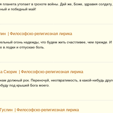
 планета утопает в грохоте войны. Дай же, Боже, здравия солдату,
рный и победный май!
слин
|
Философско-религиозная лирика
ельный огонь надежды, что будем жить счастливее, чем прежде. И 
 в лодки и отпускаю боль.
на Скорик
|
Философско-религиозная лирика
нам должный рок. Переночуй, неотвратимость, в какой-нибудь друг
ебуду под крышей Бога моего.
 Гуслин
|
Философско-религиозная лирика