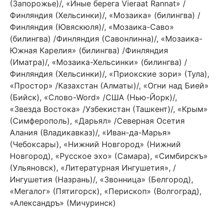
(Запорожье)/, «Иные берега Vieraat Rannat» /
Финляндия (Хельсинки)/, «Мозаика» (билингва) /
Финляндия (Ювяскюля)/, «Мозаика-Саво»
(билингва) /Финляндия (Савонлинна)/, «Мозаика-
Южная Карелия» (билингва) /Финляндия
(Иматра)/, «Мозаика-Хельсинки» (билингва) /
Финляндия (Хельсинки)/, «Приокские зори» (Тула),
«Простор» /Казахстан (Алматы)/, «Огни над Бией»
(Бийск), «Слово-Word» /США (Нью-Йорк)/,
«Звезда Востока» /Узбекистан (Ташкент)/, «Крым»
(Симферополь), «Дарьял» /Северная Осетия
Алания (Владикавказ)/, «Иван-да-Марья»
(Чебоксары), «Нижний Новгород» (Нижний
Новгород), «Русское эхо» (Самара), «Симбирскъ»
(Ульяновск), «Литературная Ингушетия», /
Ингушетия (Назрань)/, «Звонница» (Белгород),
«Мегалог» (Пятигорск), «Перископ» (Волгоград),
«Александръ» (Мичуринск)