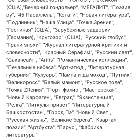
(США),"Вечерний гондольер", "МЕГАЛИТ", "Поэзия.
ру", "45 Параллель", "Кстати", "Новая литература",
"Подлинник", "Наша Улица", "Точка.Зрения",
"Гостиная" (США), "Зарубежные задворки
(Германия), "Кругозор" (США), "Русский глобус",
"Грани эпохи", "Журнал литературной критики и
словесности", "Красный Серафим", "Русский свет",
"Сакансайт", "Arifis", "Романтическая коллекция",
"Печальные небеса", "Арт-этюд", "Литературная
губерния", "Кулуаръ", "Лампа и дымоход", "Путник",
"Великоросс", "Белый мамонт", "Русское поле",
"Точка ZRения", "Порт-фолио", "Мастерская",
"Новый Карфаген", "Евград", "Экзистенция",
"Релга", "Литкультпривет", "Литературный
Башкортостан", "Город Пэ", "Новый Свет",
"Русская жизнь", "Великие берега", "Квартал
поэзии", "Артбухта", "Парус", "Фабрика
литературы"