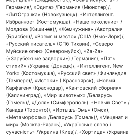
Германия/, «Эдита» /Германия (Мюнстер)/,
«ЛитОгранка» (Новокузнецк), «Интеллигент.
Избранное» (Костомукша), «Наше поколение» /
Молдова (Кишинёв)/, «Жемчужина» /Австралия
(Брисбен)/, «Время и место» /США (Нью-Йорк)/,
«Русский писатель» (СПб-Тихвин), «Северо-
Муйские огни» (Северомуйск), «Za-Za»
(«Зарубежные задворки») /Германия/, «Пять
стихий» /Украина (Донецк)/, «Интеллигент. New
York» (Костомукша), «Русский свет» /Финляндия
(Тампере)/, «Истоки» ( Красноярск), «Новый
Карфаген» (Краснодар), «Кантовский сборник»
(Калининград), «Мир животных» /Беларусь
(Гомель)/, «Доля» (Симферополь), «Новый Свет» /
Канада (Торонто)/, «Иртышъ-Омь» (Омск),
«Метаморфозы» /Беларусь (Гомель)/, «Меценат и
мир» (Москва-Рязань), «Українське слово і
сучасність» /Украина (Киев)/, «Хортица» /Украина