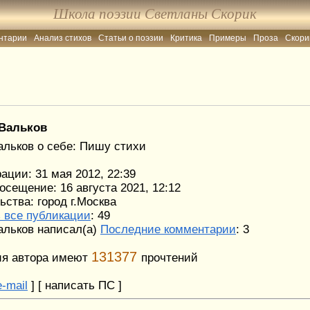
Школа поэзии Светланы Скорик
нтарии
Анализ стихов
Статьи о поэзии
Критика
Примеры
Проза
Скори
нтарии
Анализ стихов
Статьи о поэзии
Критика
Примеры
Проза
Скори
Вальков
льков о себе: Пишу стихи
ации: 31 мая 2012, 22:39
осещение: 16 августа 2021, 12:12
ства: город г.Москва
 все публикации
: 49
льков написал(а)
Последние комментарии
: 3
131377
ия автора имеют
прочтений
-mail
] [ написать ПС ]