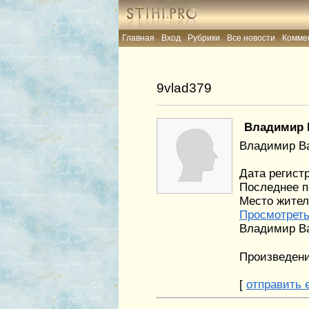
Главная
Вход
Рубрики
Все новости
Комме
Главная
Вход
Рубрики
Все новости
Комме
9vlad379
Владимир 
Владимир Ва
Дата регистр
Последнее п
Место житель
Просмотреть
Владимир Ва
Произведен
[
отправить e