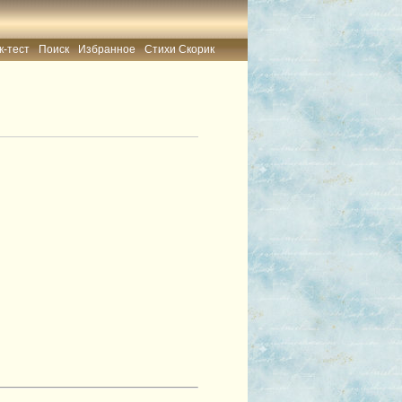
к-тест
Поиск
Избранное
Стихи Скорик
к-тест
Поиск
Избранное
Стихи Скорик