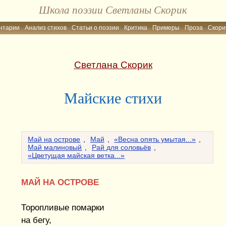
Школа поэзии Светланы Скорик
нтарии
Анализ стихов
Статьи о поэзии
Критика
Примеры
Проза
Скори
Светлана Скорик
Майские стихи
Май на острове
,
Май
,
«Весна опять умытая...»
,
Май малиновый
,
Рай для соловьёв
,
«Цветущая майская ветка...»
МАЙ НА ОСТРОВЕ
Торопливые помарки
на бегу,