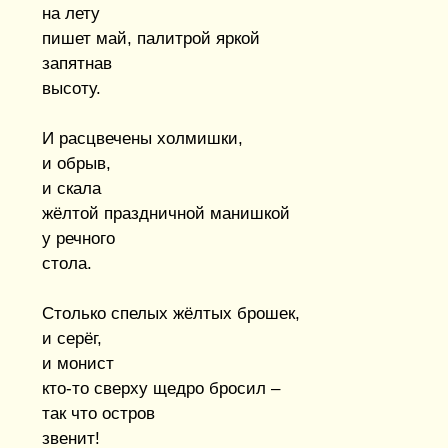
на лету
пишет май, палитрой яркой
запятнав
высоту.
И расцвечены холмишки,
и обрыв,
и скала
жёлтой праздничной манишкой
у речного
стола.
Столько спелых жёлтых брошек,
и серёг,
и монист
кто-то сверху щедро бросил –
так что остров
звенит!