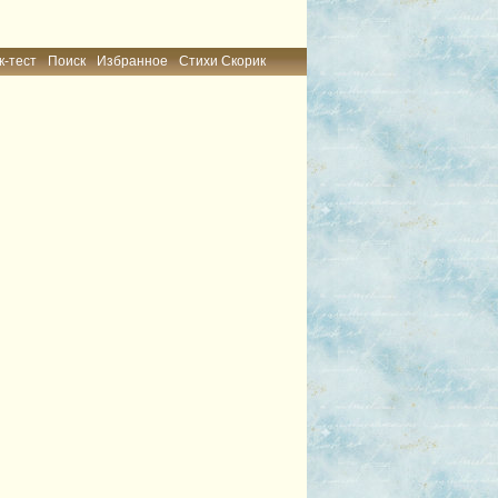
к-тест
Поиск
Избранное
Стихи Скорик