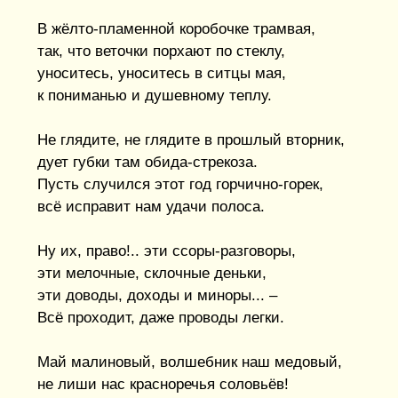
В жёлто-пламенной коробочке трамвая,
так, что веточки порхают по стеклу,
уноситесь, уноситесь в ситцы мая,
к пониманью и душевному теплу.
Не глядите, не глядите в прошлый вторник,
дует губки там обида-стрекоза.
Пусть случился этот год горчично-горек,
всё исправит нам удачи полоса.
Ну их, право!.. эти ссоры-разговоры,
эти мелочные, склочные деньки,
эти доводы, доходы и миноры... –
Всё проходит, даже проводы легки.
Май малиновый, волшебник наш медовый,
не лиши нас красноречья соловьёв!