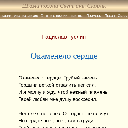
Школа поэзии Светланы Скорик
нтарии
Анализ стихов
Статьи о поэзии
Критика
Примеры
Проза
Скори
Радислав Гуслин
Окаменело сердце
Окаменело сердце. Грубый камень
Гордыни ветхой отвалить нет сил.
И я молчу и жду, чтоб нежный пламень
Твоей любви мне душу воскресил.
Нет слёз, нет слёз. О, гордые не плачут.
Но сердце ноет, ноет, там в груди
Твой скальпель надрезает – это значит: