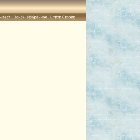
к-тест
Поиск
Избранное
Стихи Скорик