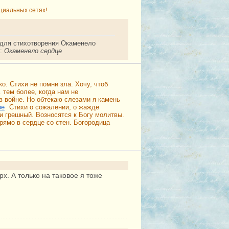
циальных сетях!
 для стихотворения Окаменело
е:
Окаменело сердце
ко. Стихи не помни зла. Хочу, чтоб
 тем более, когда нам не
 в войне. Но обтекаю слезами я камень
ре
Стихи о сожалении, о жажде
и грешный. Возносятся к Богу молитвы.
рямо в сердце со стен. Богородица
х. А только на таковое я тоже