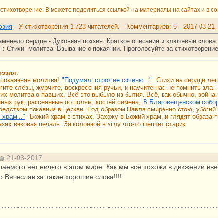
стихотворение. В можете поделиться ссылкой на материалы на сайтах и в со
эзия
У стихотворения 1 723 читателей.
Комментариев: 5
2017-03-21
аменело сердце - Духовная поэзия. Краткое описание и ключевые слова
я
:
Стихи- молитва. Взывание о покаянии.
Проголосуйте за стихотворени
оэзия
:
 покаянная молитва!
"Подумал: строк не сочиню..."
Стихи на сердце лег
гите слёзы, журчите, воскресения ручьи, и научите нас не помнить зла…
их молитва о павших. Всё это выбыло из бытия. Всё, как обычно, война
ных рук, рассеянные по полям, костей семена,
В Благовещенском собо
редством покаяния в церкви. Под образом Павла смиренно стою, убогий 
 храм..."
Божий храм в стихах. Захожу в Божий храм, и глядят образа п
зах вековая печаль. За колонной в углу что-то шепчет старик.
21-03-2017
шаемого нет ничего в этом мире. Как мы все похожи в движении ввер
.Вячеслав за такие хорошие слова!!!!