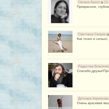
Оксана Кукол
21-
Прекрасное, глубок
Светлана Скорик
Как точно и сильно
Радислав Власенк
Спасибо,друзья!Пр
Дотнара Каримов
Очень красивая вещ