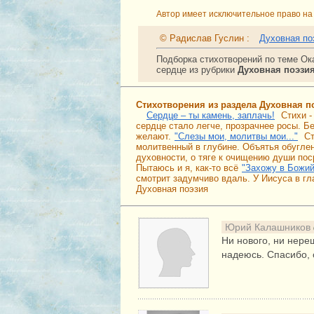
Автор имеет исключительное право на 
© Радислав Гуслин :
Духовная по
Подборка стихотворений по теме Ок
сердце из рубрики
Духовная поэзи
Стихотворения из раздела Духовная п
Сердце – ты камень, заплачь!
Стихи -
сердце стало легче, прозрачнее росы. Бе
желают.
"Слезы мои, молитвы мои..."
Ст
молитвенный в глубине. Объятья обуглен
духовности, о тяге к очищению души пос
Пытаюсь и я, как-то всё
"Захожу в Божий
смотрит задумчиво вдаль. У Иисуса в гла
Духовная поэзия
Юрий Калашников
Ни нового, ни нере
надеюсь. Спасибо, о