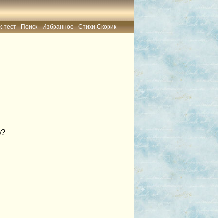
к-тест
Поиск
Избранное
Стихи Скорик
р?