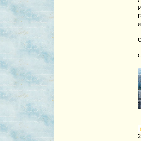
О
И
Г
и
О
О
2