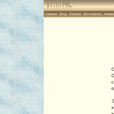
Главная
Вход
Рубрики
Все новости
Комме
О
О
с
о
Э
х
в