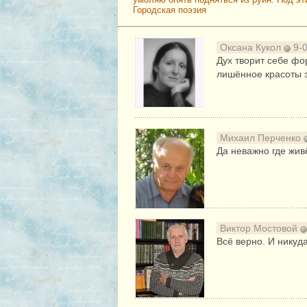
Городская поэзия
Оксана Кукол
9-0
Дух творит себе фо
лишённое красоты э
Михаил Перченко
Да неважно где живё
Виктор Мостовой
Всё верно. И никуда