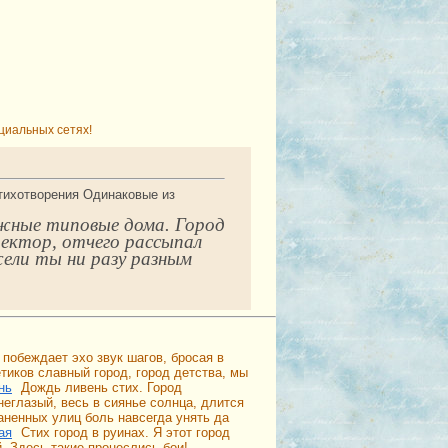
циальных сетях!
стихотворения Одинаковые из
ажные типовые дома. Город
ектор, отчего рассыпал
ели ты ни разу разным
 побеждает эхо звук шагов, бросая в
етиков славный город, город детства, мы
нь
Дождь ливень стих. Город
неглазый, весь в сиянье солнца, длится
раненных улиц боль навсегда унять да
ая
Стих город в руинах. Я этот город
. Здесь такие пронеслись бои!