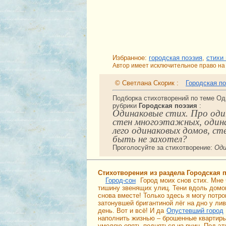
Избранное:
городская поэзия
,
стихи
Автор имеет исключительное право на 
© Светлана Скорик :
Городская п
Подборка стихотворений по теме Од
рубрики
Городская поэзия
:
Одинаковые стих. Про оди
стен многоэтажных, одина
лего одинаковых домов, с
быть не захотел?
Проголосуйте за стихотворение:
Оди
Стихотворения из раздела Городская 
Город-сон
Город моих снов стих. Мне 
тишину звенящих улиц. Тени вдоль домов
снова вместе! Только здесь я могу потро
затонувшей бригантиной лёг на дно у лив
день. Вот и всё! И да
Опустевший город
наполнить жизнью – брошенные квартиры.
умоляю опять подняться из руин. Под эт