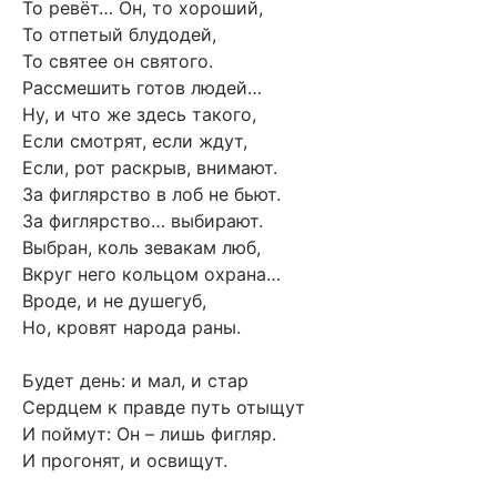
То ревёт… Он, то хороший,
То отпетый блудодей,
То святее он святого.
Рассмешить готов людей…
Ну, и что же здесь такого,
Если смотрят, если ждут,
Если, рот раскрыв, внимают.
За фиглярство в лоб не бьют.
За фиглярство… выбирают.
Выбран, коль зевакам люб,
Вкруг него кольцом охрана…
Вроде, и не душегуб,
Но, кровят народа раны.
Будет день: и мал, и стар
Сердцем к правде путь отыщут
И поймут: Он – лишь фигляр.
И прогонят, и освищут.