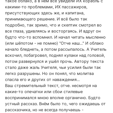
такое облако, а в нём все увидели ИХ корабль с
какими-то проблемами, ИХ пассажиров,
присутствующих здесь же, и капитана,
принимающего решение. И всё было так
подробно, так зримо, что и скептик смотрел во
все глаза, удивляясь и восторгаясь. И вдруг он
будто что-то вспомнил. И начал читать мысленно
(или шёпотом - не помню) "Отче наш..." И облако
начало бледнеть, а потом рассыпалось. А Учитель
вскочил, побагровел, поднял кулаки над головой,
потом развернулся и ушёл прочь. Автору текста
стало даже жаль Учителя, чьи усилия были так
легко разрушены. Но он понял, что молитва
спасла его и других от наваждения...
Ваш стремительный текст, отче. несмотря на
какие-то опечатки или сбои стилевые
воспринимался мною вполне органично. Будто
устный рассказ. Внём было то, чего ожидаешь от
рассказчика, но не всегда получаешь -