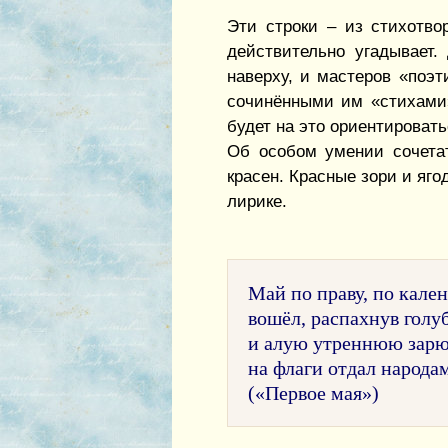
Эти строки – из стихотво
действительно угадывает.
наверху, и мастеров «поэт
сочинёнными им «стихами»,
будет на это ориентировать
Об особом умении сочетат
красен. Красные зори и яго
лирике.
Май по праву, по кале
вошёл, распахнув голу
и алую утреннюю зар
на флаги отдал народа
(«Первое мая»)