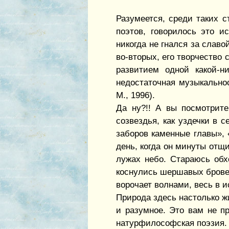
Разумеется, среди таких с
поэтов, говорилось это и
никогда не гнался за славо
во-вторых, его творчество
развитием одной какой-н
недостаточная музыкальнос
М., 1996).
Да ну?!! А вы посмотрит
созвездья, как уздечки в 
заборов каменные главы», 
день, когда он минуты отщи
лужах небо. Стараюсь обх
коснулись шершавых бровей
ворочает волнами, весь в ис
Природа здесь настолько ж
и разумное. Это вам не п
натурфилософская поэзия. 