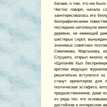
багаже, о том, что им было
Честно говоря, начала с
заинтересовалась его биог
биографическими повестями
последние натолкнули меня 
деревни, не имеющий даже
шестерых сирот, вынужден
значимых советских поэтов
Смелякова, Мартынова, к
Слуцкого, открыл многих 
«Щипачёв был беспримере
критики ведущих журнало
решительно вступился за 
станут ориентиром для п
поэтическая эстафета, кот
предшественников, даже ес
из ряда тех, кто основыва
достойном и интересном ав