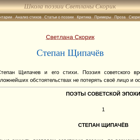
Школа поэзии Светланы Скорик
нтарии
Анализ стихов
Статьи о поэзии
Критика
Примеры
Проза
Скори
Светлана Скорик
Степан Щипачёв
Степан Щипачев и его стихи. Поэзия советского в
ложнейших обстоятельствах не потерять своё лицо и о
ПОЭТЫ СОВЕТСКОЙ ЭПОХ
1
СТЕПАН ЩИПАЧЁВ