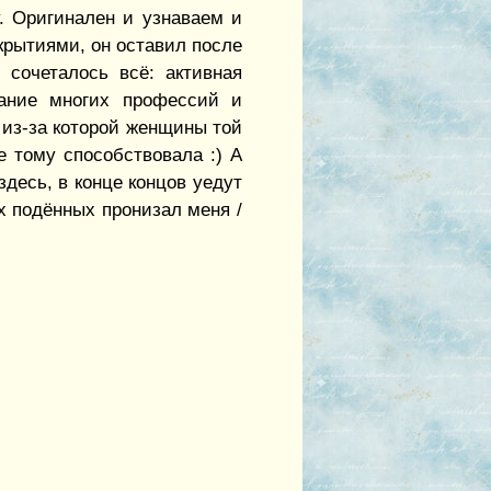
. Оригинален и узнаваем и
крытиями, он оставил после
 сочеталось всё: активная
нание многих профессий и
 из-за которой женщины той
е тому способствовала :) А
десь, в конце концов уедут
х подённых пронизал меня /