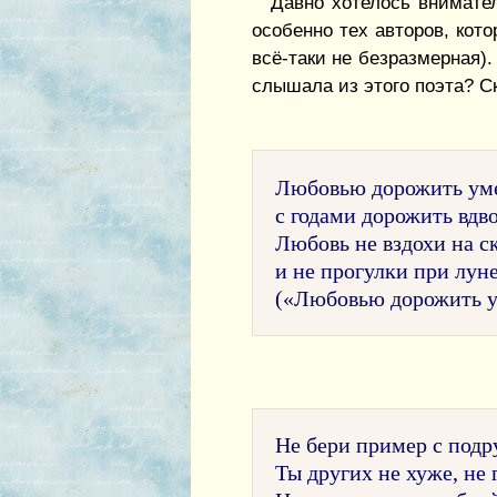
Давно хотелось внимател
особенно тех авторов, кот
всё-таки не безразмерная)
слышала из этого поэта? Ско
Любовью дорожить ум
с годами дорожить вдв
Любовь не вздохи на 
и не прогулки при луне
(«Любовью дорожить ум
Не бери пример с подру
Ты других не хуже, не 