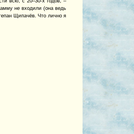
ти всю, с 20–30-х годов, –
рамму не входили (она ведь
тепан Щипачёв. Что лично я