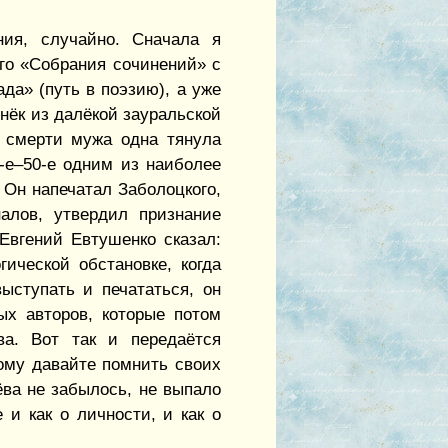
ния, случайно. Сначала я
его «Собрания сочинений» с
да» (путь в поэзию), а уже
енёк из далёкой зауральской
е смерти мужа одна тянула
-е–50-е одним из наиболее
 Он напечатал Заболоцкого,
алов, утвердил признание
Евгений Евтушенко сказал:
ческой обстановке, когда
ступать и печататься, он
ых авторов, которые потом
ва. Вот так и передаётся
тому давайте помнить своих
ёва не забылось, не выпало
 и как о личности, и как о