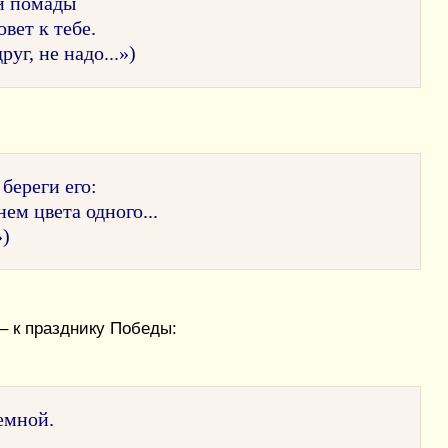
ой помады
вет к тебе.
уг, не надо...»)
 береги его:
ем цвета одного...
»)
 – к празднику Победы:
емной.