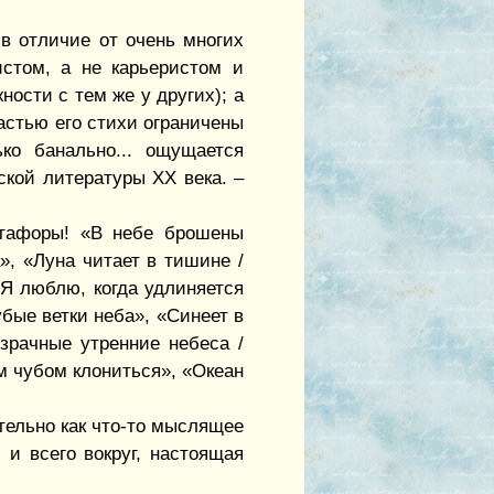
 в отличие от очень многих
истом, а не карьеристом и
ности с тем же у других); а
астью его стихи ограничены
ко банально... ощущается
ской литературы XX века. –
етафоры! «В небе брошены
», «Луна читает в тишине /
«Я люблю, когда удлиняется
убые ветки неба», «Синеет в
зрачные утренние небеса /
м чубом клониться», «Океан
тельно как что-то мыслящее
и всего вокруг, настоящая