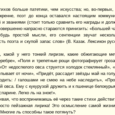
тихов больше патетики, чем искусства; но, во-первых,
скренне, поэт до конца оставался настоящим коммун
й и званиями (стоит только сравнить его награды и долж
 совершенно напрасно стараются принизить: «Большей ч
ибудь простой мысли, его сентенции звучат несколь
ть поэта и скупой запас слов» (В. Казак. Лексикон рус
е, какой у него тонкий лиризм, какие обжигающие м
серебре», «Поля и трепетные рощи фотографирует гроза
«От недоспелого овса струится холодок стеклянный», 
пывает от ночи», «Придёт, рассадит звёзды май на гол
одить: / галошами не смею на небе наследить», «Про
 овса. Ему с кукурузой дружить и к пшенице белокуры
парине. Легко ль на зное!».
ивая, что воспринимаешь её через такие стихи действи
росто пейзажная лирика! Это осмысление самой жизни 
Многие ль способны такое потянуть?