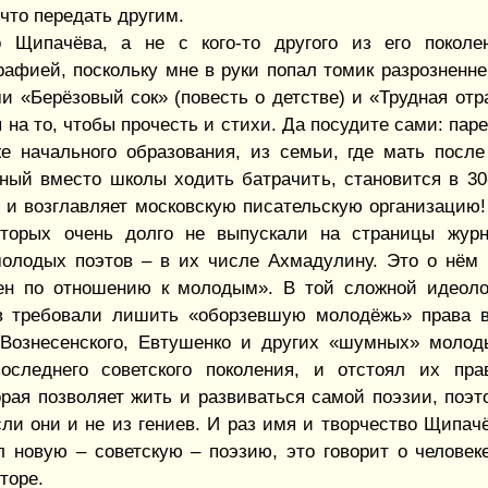
 что передать другим.
о Щипачёва, а не с кого-то другого из его поколе
рафией, поскольку мне в руки попал томик разрозненн
 «Берёзовый сок» (повесть о детстве) и «Трудная отра
на то, чтобы прочесть и стихи. Да посудите сами: пар
 начального образования, из семьи, где мать посл
ный вместо школы ходить батрачить, становится в 30
 и возглавляет московскую писательскую организацию!
оторых очень долго не выпускали на страницы журн
молодых поэтов – в их числе Ахмадулину. Это о нём 
н по отношению к молодым». В той сложной идеологи
в требовали лишить «оборзевшую молодёжь» права вы
Вознесенского, Евтушенко и других «шумных» молод
оследнего советского поколения, и отстоял их пра
орая позволяет жить и развиваться самой поэзии, поэ
ли они и не из гениев. И раз имя и творчество Щипач
л новую – советскую – поэзию, это говорит о человеке
торе.