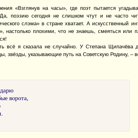
рения «Взглянув на часы», где поэт пытается угадыва
 Да, поэзию сегодня не слишком чтут и не часто чита
ического слэма» в стране хватает. А искусственный ин
 настолько плохими, что не знаешь, смеяться или пл
ся!
ь всё я сказала не случайно. У Степана Щипачёва д
ды, звёзды, указывающие путь на Советскую Родину, – в
ндарю
бые ворота,
ю
м.