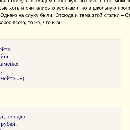
ьно окинуть взглядом советскую поэзию, по возможнос
орые хоть и считались классиками, но в школьную прог
. Однако на слуху были. Отсюда и тема этой статьи – С
рее всего, то же, что и вы:
ейте,
ойне.
скамейке
.
ейте...»)
г, не надо.
грубей.