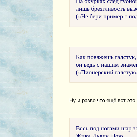
На окурках след губн
лишь брезгливость вызо
(«Не бери пример с подр
Как повяжешь галстук,
он ведь с нашим знамен
(«Пионерский галстук
Ну и разве что ещё вот это
Весь под ногами шар з
Живу. Дышу. Пою.