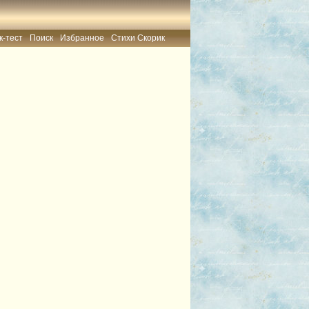
к-тест
Поиск
Избранное
Стихи Скорик