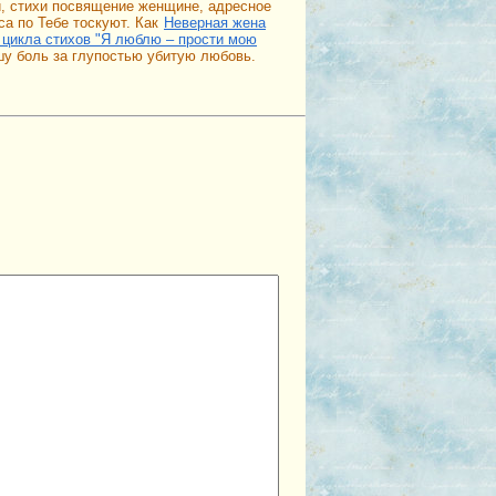
й, стихи посвящение женщине, адресное
а по Тебе тоскуют. Как
Неверная жена
 цикла стихов "Я люблю – прости мою
шу боль за глупостью убитую любовь.