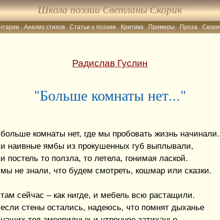
Школа поэзии Светланы Скорик
нтарии
Анализ стихов
Статьи о поэзии
Критика
Примеры
Проза
Скори
Радислав Гуслин
"Больше комнаты нет..."
больше комнаты нет, где мы пробовать жизнь начинали.
и наивные ямбы из прокушенных губ выплывали,
и постель то ползла, то летела, гонимая лаской.
мы не знали, что будем смотреть, кошмар или сказки.
там сейчас – как нигде, и мебель всю растащили.
если стены остались, надеюсь, что помнят дыханье
наших тел змеевидных и утреннее затиханье