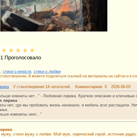
1
Проголосовало
е
,
стихи о юности
,
стихи о любви
стихотворение. В можете поделиться ссылкой на материалы на сайтах и в со
ирика
У стихотворения 14 читателей.
Комментариев: 0
2026-06-03
ольше комнаты нет..." - Любовная лирика. Краткое описание и ключевые
я лирика
:
ты нет, где мы пробовать жизнь начинали, и мебель всю растащили. Ни
анье.
льше комнаты нет..."
лирика
:
 мужу, стихи мужу о любви. Мой муж, лирический герой, источник радост