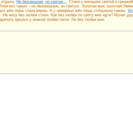
 отдала.
Не безгрешная, но святая...
Стихи о женщине святой и грешно
ебя вот такую – не безгрешную, но святую. Золотая моя, золотая! Небес
ных жён лишь глаза верны. А у неверных жён лишь слёзыньки темны.
Из
»
Не могу без любви стихи. Как без любви по свету мне идти? Мучит ду
дрезать крылья у земной любви легко. Но без любви мне