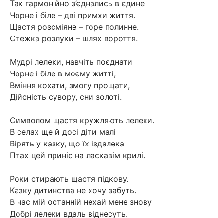
Так гармонійно з’єднались в єдине
Чорне і біле – дві примхи життя.
Щастя розсміяне – горе полинне.
Стежка розлуки – шлях вороття.
Мудрі лелеки, навчіть поєднати
Чорне і біле в моєму житті,
Вміння кохати, змогу прощати,
Дійсність сувору, сни золоті.
Символом щастя кружляють лелеки.
В селах ще й досі діти малі
Вірять у казку, що їх іздалека
Птах цей приніс на ласкавім крилі.
Роки стирають щастя підкову.
Казку дитинства не хочу забуть.
В час мій останній нехай мене знову
Добрі лелеки вдаль віднесуть.