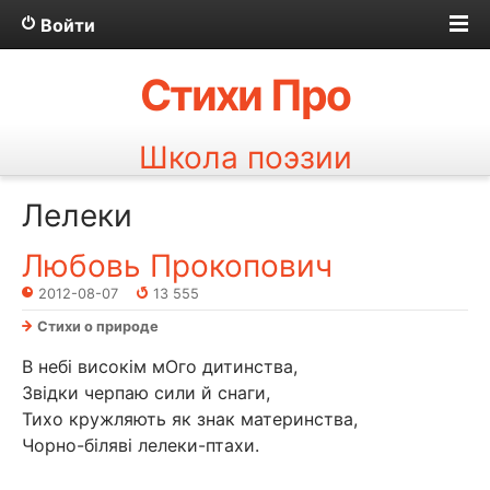
Войти
Стихи Про
Школа поэзии
Лелеки
Любовь Прокопович
2012-08-07
13 555
Стихи о природе
В небі високім мОго дитинства,
Звідки черпаю сили й снаги,
Тихо кружляють як знак материнства,
Чорно-біляві лелеки-птахи.