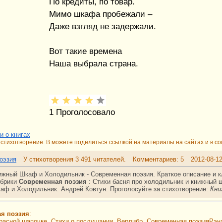
По кредиты, по товар.
Мимо шкафа пробежали –
Даже взгляд не задержали.
Вот такие времена
Наша выбрала страна.
1
Проголосовало
и о книгах
стихотворение. В можете поделиться ссылкой на материалы на сайтах и в со
оэзия
У стихотворения 3 491 читателей.
Комментариев: 5
2012-08-1
ижный Шкаф и Холодильник - Современная поэзия. Краткое описание и 
убрики
Современная поэзия
:
Стихи басня про холодильник и книжный ш
аф и Холодильник. Андрей Ковтун.
Проголосуйте за стихотворение:
Кни
ая поэзия
:
Красной шапочке. Стихи о послушании. Верлибр. Современная поэзияРэн