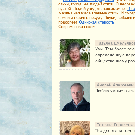
стихи, город без людей стихи. О челове
пустой. Людей увидеть невозможно.
В г
Марина написала главные стихи. И смотр
семьи и нежишь посуду. Звуки, вобравши
подоспеет
Одинокая старость
Современная поэзия
Татьяна Емельяно
Увы. Тем более вел
определённую перс
общественному раз
Андрей Алексееви
Люблю умные выска
Татьяна Гордиенк
"Но для души тоже 