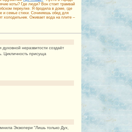
дячие коты? Где люди? Вон стоит трамвай
бском переулке. Я бродила в доме, где
 и семье стихи. Сочиняешь обед для
ит холодильник. Оживает вода на плите –
и духовной неразвитости создаёт
ь. Цикличность присуща
омнила Экзюпери "Лишь только Дух,