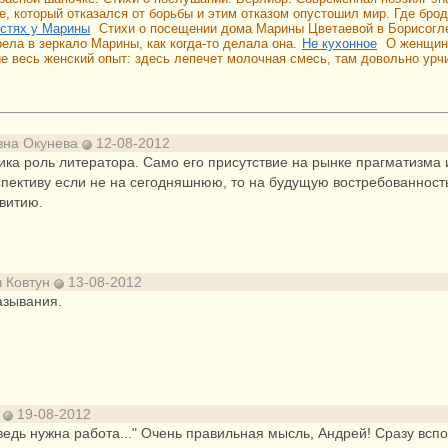
ке, который отказался от борьбы и этим отказом опустошил мир. Где бро
остях у Марины
Стихи о посещении дома Марины Цветаевой в Борисогле
ела в зеркало Марины, как когда-то делала она.
Не кухонное
О женщине
е весь женский опыт: здесь лепечет молочная смесь, там довольно урч
вна Окунева
12-08-2012
ика роль литератора. Само его присутствие на рынке прагматизма 
пективу если не на сегодняшнюю, то на будущую востребованност
витию.
ч Ковтун
13-08-2012
зывания.
о
19-08-2012
ведь нужна работа..." Очень правильная мысль, Андрей! Сразу всп