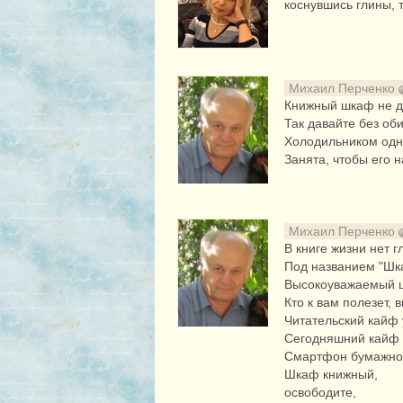
коснувшись глины, т
Михаил Перченко
Книжный шкаф не д
Так давайте без оби
Холодильником од
Занята, чтобы его н
Михаил Перченко
В книге жизни нет г
Под названием "Ш
Высокоуважаемый 
Кто к вам полезет,
Читательский кайф
Сегодняшний кайф 
Смартфон бумажной
Шкаф книжный,
освободите,