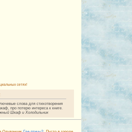
циальных сетях!
2
ключевые слова для стихотворения
каф, про потерю интереса к книге.
жный Шкаф и Холодильник
а Одуванчик
Где птицы?
Пусто в городе