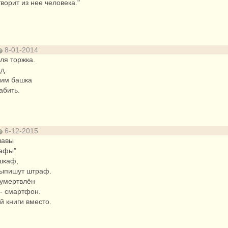
ворит из нее человека."
8-01-2014
ля торжка.
д.
ним башка
абить.
6-12-2015
лавы
кафы"
шкаф,
 выпишут штраф.
 умертвлён
- смартфон.
 книги вместо.