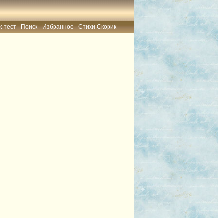
к-тест
Поиск
Избранное
Стихи Скорик