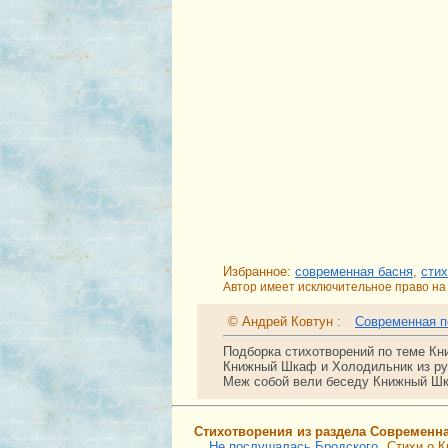
Избранное:
современная басня
,
стих
Автор имеет исключительное право на 
© Андрей Ковтун :
Современная п
Подборка стихотворений по теме Кн
Книжный Шкаф и Холодильник из р
Меж собой вели беседу Книжный Шк
Стихотворения из раздела Современн
Не послушалась Бродского
Стихи о 