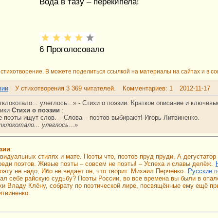
Вода в тазу – перекипела!
6
Проголосовало
стихотворение. В можете поделиться ссылкой на материалы на сайтах и в со
зии
У стихотворения 3 369 читателей.
Комментариев: 1
2012-11-17
клокотало... улеглось...» - Стихи о поэзии. Краткое описание и ключев
рики
Стихи о поэзии
:
не поэты ищут слов. – Слова – поэтов выбирают! Игорь Литвиненко.
клокотало... улеглось...»
зии
:
ивидуальных стилях и мате. Поэты что, поэтов пруд пруди, А дегустатор
еди поэтов. Живые поэты – совсем не поэты! – Успеха и славы делёж.
оэту не надо, Ибо не ведает он, что творит. Михаил Перченко.
Русские 
ал себе райскую судьбу? Поэты России, во все времена вы были в опал
хи Владу Клёну, собрату по поэтической лире, посвящённые ему ещё при
итвиненко.