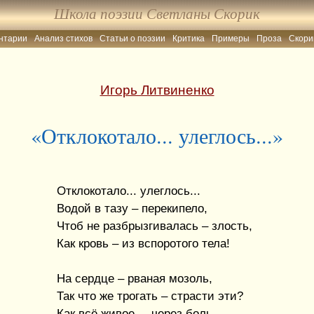
Школа поэзии Светланы Скорик
нтарии
Анализ стихов
Статьи о поэзии
Критика
Примеры
Проза
Скори
Игорь Литвиненко
«Отклокотало... улеглось...»
Отклокотало... улеглось...
Водой в тазу – перекипело,
Чтоб не разбрызгивалась – злость,
Как кровь – из вспоротого тела!
На сердце – рваная мозоль,
Так что же трогать – страсти эти?
Как всё живое, – через боль