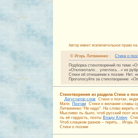
Автор имеет исключительное право на 
© Игорь Литвиненко :
Стихи о поэ
Подборка стихотворений по теме «От
«Отклокотало... улеглось...» из руб
Стихи об отношении к поэзии. Нет, 
Проголосуйте за стихотворение:
«От
Стихотворения из раздела Стихи о поэ
Дегустатор слов
Стихи о поэтах, инд
Мати.
Поэтам
Стихи о желании славы ср
Литвиненко "Не надо". На слово верить п
Мыслимо ль было, чтоб русский поэт иск
ль её гордость, поэты
Владу Клёну
Сти
Чтоб слишком разное – терять... Игорь Л
Стихи о поэзии