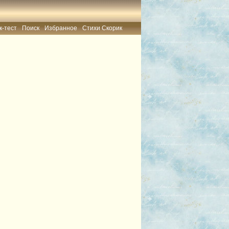
к-тест
Поиск
Избранное
Стихи Скорик