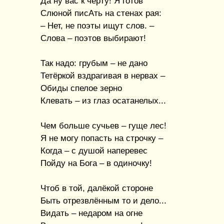
Да ну вас к чёрту! Я готов
Слюной писАть на стенах рая:
– Нет, не поэты ищут слов. –
Слова – поэтов выбирают!
Так надо: грубым – не дано
Тетёркой вздрагивая в нервах –
Обиды спелое зерно
Клевать – из глаз осатанелых...
Чем больше сучьев – гуще лес!
Я не могу попасть на строчку –
Когда – с душой наперевес
Пойду на Бога – в одиночку!
Чтоб в той, далёкой стороне
Быть отрезвлённым то и дело...
Видать – недаром на огне