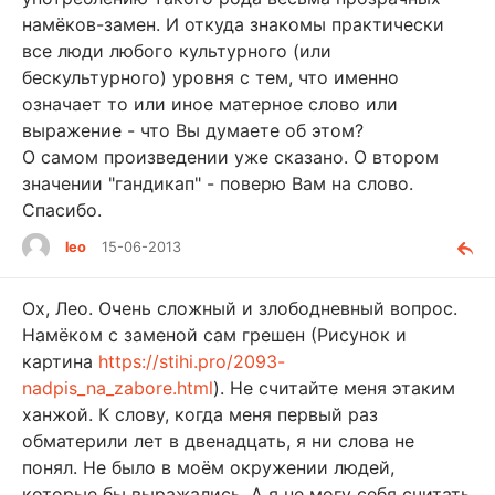
намёков-замен. И откуда знакомы практически
все люди любого культурного (или
бескультурного) уровня с тем, что именно
означает то или иное матерное слово или
выражение - что Вы думаете об этом?
О самом произведении уже сказано. О втором
значении "гандикап" - поверю Вам на слово.
Спасибо.
leo
15-06-2013
Ох, Лео. Очень сложный и злободневный вопрос.
Намёком с заменой сам грешен (Рисунок и
картина
https://stihi.pro/2093-
nadpis_na_zabore.html
). Не считайте меня этаким
ханжой. К слову, когда меня первый раз
обматерили лет в двенадцать, я ни слова не
понял. Не было в моём окружении людей,
которые бы выражались. А я не могу себя считать