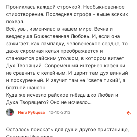
Прониклась каждой строчкой. Необыкновенное
стихотворение. Последняя строфа - выше всяких
похвал.
Всё, увы, изменчиво в нашем мире. Вечна и
вездесуща Божественная Любовь. И, если она
зажигает, как лампадку, человеческое сердце, то
даже скромная келья преображается и
становится райским уголком, в котором витает
Дух Творящий. Современный интерьер кафешки
не сравнить с келейным. И царит там дух винный
и прокуренный. И звучит там не "свете тихий", а
блатной шансон.
Куда же исчезло райское гнёздышко Любви и
Духа Творящего? Оно не исчезло...
Инга Рубцова
10-10-2013
Осталось поискать для души другое пристанище,
Светлана Ивановна...