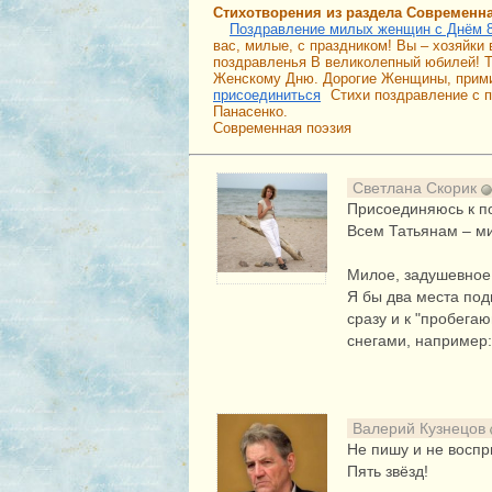
Стихотворения из раздела Современн
Поздравление милых женщин с Днём 
вас, милые, с праздником! Вы – хозяйки
поздравленья В великолепный юбилей! Т
Женскому Дню. Дорогие Женщины, прими
присоединиться
Стихи поздравление с 
Панасенко.
Современная поэзия
Светлана Скорик
Присоединяюсь к п
Всем Татьянам – ми
Милое, задушевное 
Я бы два места под
сразу и к "пробегаю
снегами, например: 
Валерий Кузнецов
Не пишу и не воспр
Пять звёзд!