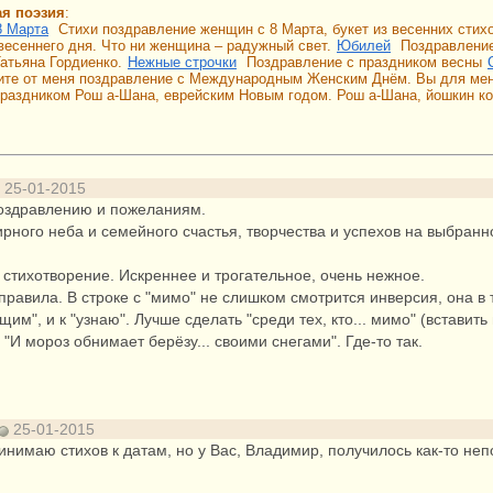
ая поэзия
:
8 Марта
Стихи поздравление женщин с 8 Марта, букет из весенних сти
 весеннего дня. Что ни женщина – радужный свет.
Юбилей
Поздравление
атьяна Гордиенко.
Нежные строчки
Поздравление с праздником весны
те от меня поздравление с Международным Женским Днём. Вы для меня
праздником Рош а-Шана, еврейским Новым годом. Рош а-Шана, йошкин ко
25-01-2015
оздравлению и пожеланиям.
рного неба и семейного счастья, творчества и успехов на выбранн
стихотворение. Искреннее и трогательное, очень нежное.
правила. В строке с "мимо" не слишком смотрится инверсия, она в т
щим", и к "узнаю". Лучше сделать "среди тех, кто... мимо" (вставить
"И мороз обнимает берёзу... своими снегами". Где-то так.
25-01-2015
инимаю стихов к датам, но у Вас, Владимир, получилось как-то неп