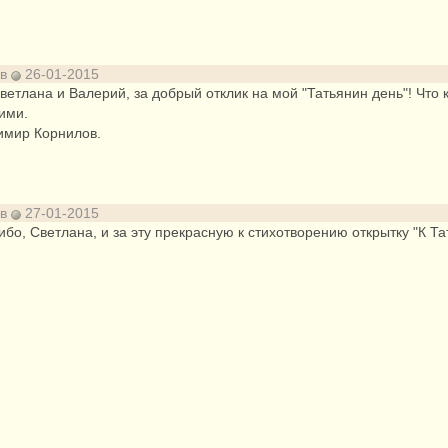
ов
26-01-2015
ветлана и Валерий, за добрый отклик на мой "Татьянин день"! Что
ими.
имир Корнилов.
ов
27-01-2015
бо, Светлана, и за эту прекрасную к стихотворению открытку "К Та