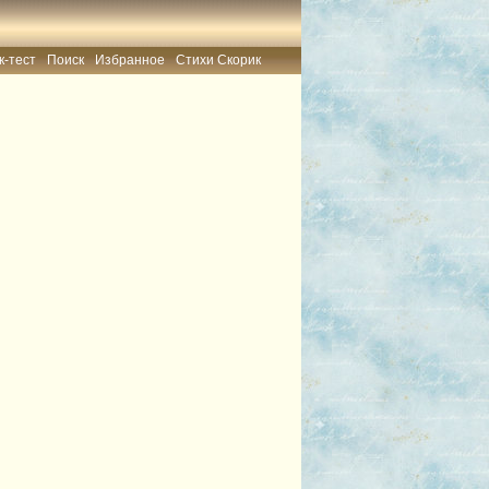
к-тест
Поиск
Избранное
Стихи Скорик