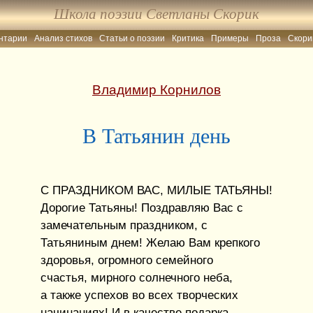
Школа поэзии Светланы Скорик
нтарии
Анализ стихов
Статьи о поэзии
Критика
Примеры
Проза
Скори
Владимир Корнилов
В Татьянин день
С ПРАЗДНИКОМ ВАС, МИЛЫЕ ТАТЬЯНЫ!
Дорогие Татьяны! Поздравляю Вас с
замечательным праздником, с
Татьяниным днем! Желаю Вам крепкого
здоровья, огромного семейного
счастья, мирного солнечного неба,
а также успехов во всех творческих
начинаниях! И в качестве подарка