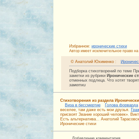
Избранное:
иронические стихи
Автор имеет исключительное право на 
© Анатолий Юхименко :
Ироничес
Подборка стихотворений по теме Пр
заметки из рубрики
Иронические с
отменных подлеца. Что хотят творя
заметки
Стихотворения из раздела Иронически
Виза в бессмертие
Голова форварда
веселее, там даже есть мои друзья.
Гра
присвоят Звание хороший человек». Вик
Есть альтернатива... Анатолий Тарасовск
Иронические стихи
Добавление комментария