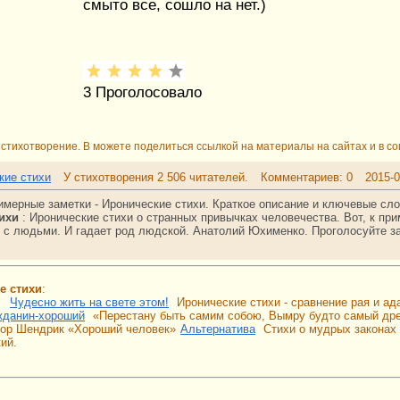
смыто все, сошло на нет.)
3
Проголосовало
стихотворение. В можете поделиться ссылкой на материалы на сайтах и в со
кие стихи
У стихотворения 2 506 читателей.
Комментариев: 0
2015-0
имерные заметки - Иронические стихи. Краткое описание и ключевые сл
тихи
:
Иронические стихи о странных привычках человечества. Вот, к при
т с людьми. И гадает род людской. Анатолий Юхименко.
Проголосуйте з
е стихи
:
Чудесно жить на свете этом!
Иронические стихи - сравнение рая и ад
жданин-хороший
«Перестану быть самим собою, Вымру будто самый древ
тор Шендрик «Хороший человек»
Альтернатива
Стихи о мудрых законах 
ий.