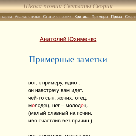
Школа поэзии Светланы Скорик
нтарии
Анализ стихов
Статьи о поэзии
Критика
Примеры
Проза
Скори
Анатолий Юхименко
Примерные заметки
вот, к примеру, идиот.
он навстречу вам идет.
чей-то сын, жених, отец.
м
о
лодец, нет – молод
е
ц.
(малый славный на почин,
ибо счастлив без причин.)
вот, к примеру, гражданин,