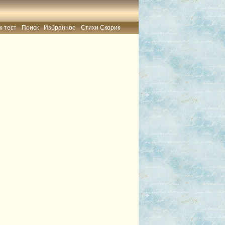
к-тест
Поиск
Избранное
Стихи Скорик