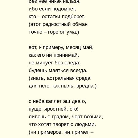
без нее никак нельзя,
ибо если подомнет,
кто – остатки подберет.
(этот редкостный обман
точно – горе от ума.)
вот, к примеру, месяц май,
как его ни принимай,
не минует без следа:
будешь маяться всегда.
(знать, астральная среда
для него, как пыль, вредна.)
с неба каплет аш два о,
пуще, яростней, ого!
ливень с градом, черт возьми,
что хотят творят с людьми.
(ни примеров, ни примет –