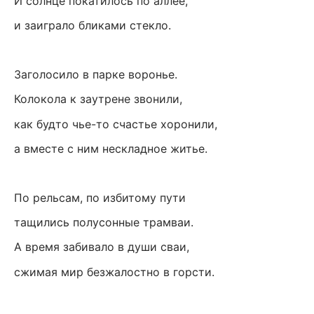
И солнце покатилось по аллее,
и заиграло бликами стекло.
Заголосило в парке воронье.
Колокола к заутрене звонили,
как будто чье-то счастье хоронили,
а вместе с ним нескладное житье.
По рельсам, по избитому пути
тащились полусонные трамваи.
А время забивало в души сваи,
сжимая мир безжалостно в горсти.