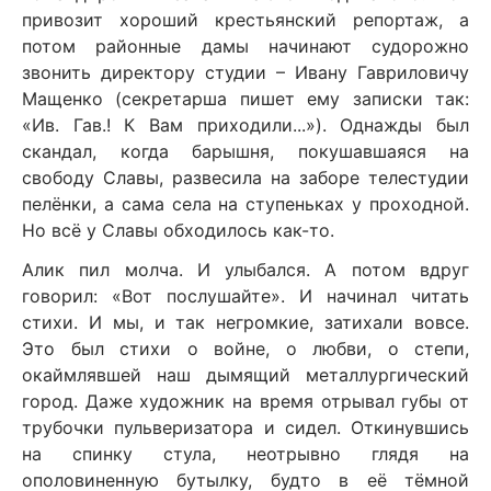
привозит хороший крестьянский репортаж, а
потом районные дамы начинают судорожно
звонить директору студии – Ивану Гавриловичу
Мащенко (секретарша пишет ему записки так:
«Ив. Гав.! К Вам приходили...»). Однажды был
скандал, когда барышня, покушавшаяся на
свободу Славы, развесила на заборе телестудии
пелёнки, а сама села на ступеньках у проходной.
Но всё у Славы обходилось как-то.
Алик пил молча. И улыбался. А потом вдруг
говорил: «Вот послушайте». И начинал читать
стихи. И мы, и так негромкие, затихали вовсе.
Это был стихи о войне, о любви, о степи,
окаймлявшей наш дымящий металлургический
город. Даже художник на время отрывал губы от
трубочки пульверизатора и сидел. Откинувшись
на спинку стула, неотрывно глядя на
ополовиненную бутылку, будто в её тёмной