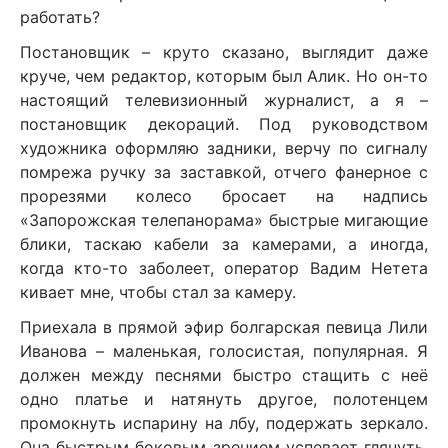
работать?
Постановщик – круто сказано, выглядит даже
круче, чем редактор, которым был Алик. Но он-то
настоящий телевизионный журналист, а я –
постановщик декораций. Под руководством
художника оформляю задники, верчу по сигналу
помрежа ручку за заставкой, отчего фанерное с
прорезями колесо бросает на надпись
«Запорожская телепанорама» быстрые мигающие
блики, таскаю кабели за камерами, а иногда,
когда кто-то заболеет, оператор Вадим Нетета
кивает мне, чтобы стал за камеру.
Приехала в прямой эфир болгарская певица Лили
Иванова – маленькая, голосистая, популярная. Я
должен между песнями быстро стащить с неё
одно платье и натянуть другое, полотенцем
промокнуть испарину на лбу, подержать зеркало.
Она быстрым боковым зрением успевает глянуть,