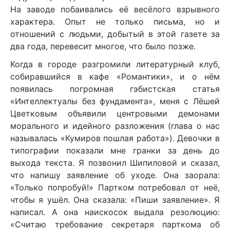
На заводе побаивались её весёлого взрывного
характера. Опыт не только письма, но и
отношений с людьми, добытый в этой газете за
два года, перевесит многое, что было позже.
Когда в городе разгромили литературный клуб,
собиравшийся в кафе «Романтики», и о нём
появилась погромная гэбистская статья
«Интеллектуалы без фундамента», меня с Лёшей
Цветковым объявили центровыми демонами
морального и идейного разложения (глава о нас
называлась «Кумиров пошлая работа»). Девочки в
типографии показали мне гранки за день до
выхода текста. Я позвонил Шипиловой и сказал,
что напишу заявление об уходе. Она заорала:
«Только попробуй!» Партком потребовал от неё,
чтобы я ушёл. Она сказала: «Пиши заявление». Я
написал. А она наискосок выдала резолюцию:
«Считаю требование секретаря парткома об