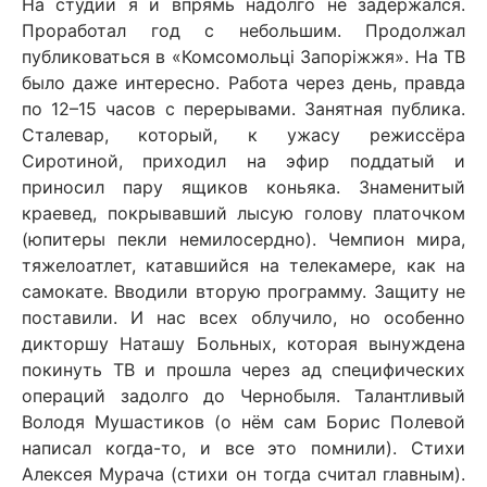
На студии я и впрямь надолго не задержался.
Проработал год с небольшим. Продолжал
публиковаться в «Комсомольці Запоріжжя». На ТВ
было даже интересно. Работа через день, правда
по 12–15 часов с перерывами. Занятная публика.
Сталевар, который, к ужасу режиссёра
Сиротиной, приходил на эфир поддатый и
приносил пару ящиков коньяка. Знаменитый
краевед, покрывавший лысую голову платочком
(юпитеры пекли немилосердно). Чемпион мира,
тяжелоатлет, катавшийся на телекамере, как на
самокате. Вводили вторую программу. Защиту не
поставили. И нас всех облучило, но особенно
дикторшу Наташу Больных, которая вынуждена
покинуть ТВ и прошла через ад специфических
операций задолго до Чернобыля. Талантливый
Володя Мушастиков (о нём сам Борис Полевой
написал когда-то, и все это помнили). Стихи
Алексея Мурача (стихи он тогда считал главным).