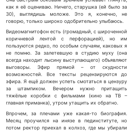
как я её оцениваю. Ничего, старушка (ей было за
30), выглядишь моложе. Это я, конечно, не
говорю, только широко одобрительно улыбаюсь.
Видеомагнитофон есть (громадный, с широченной
коричневой лентой с перфорацией), но им
пользуются редко, по особым случаям, каковых я
не помню. За залетевшую в студию муху (она
всегда находит лысину выступающего) объявляют
выговоры. Эфир прямой – от скудности
возможностей. Все тексты рецензируются до
эфира. Я ещё должен успеть смотаться в цензуру
за штампиком. Вечером нужно притащить
тяжёлые коробки с фильмами (кино на ТВ –
главная приманка), утром утащить их обратно.
Впрочем, за плечами уже какая-то биография.
Месяц проучился на инязе в пединституте, но
потом ректор приехал в колхоз, где мы убирали