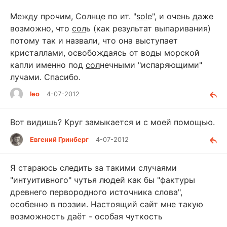
Между прочим, Солнце по ит. "
sol
e", и очень даже
возможно, что
сол
ь (как результат выпаривания)
потому так и назвали, что она выступает
кристаллами, освобождаясь от воды морской
капли именно под
сол
нечными "испаряющими"
лучами. Спасибо.
leo
4-07-2012
Вот видишь? Круг замыкается и с моей помощью.
Евгений Гринберг
4-07-2012
Я стараюсь следить за такими случаями
"интуитивного" чутья людей как бы "фактуры
древнего первородного источника слова",
особенно в поэзии. Настоящий сайт мне такую
возможность даёт - особая чуткость