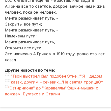
обстоятельств еще четче заставляли видить
А.Грина все то светлое, доброе, вечное чем и жив
человек, пока он Человек.
Мечта разыскивает путь, -
Закрыты все пути;
Мечта разыскивает путь, -
Намечены пути;
Мечта разыскивает путь, -
Открыты все пути.
Это написано А.Грином в 1919 году, ровно сто лет
назад.
Другие новости по теме:
"Твой выстрел был подобен Этне..."
"Я – дедом
казак, другим – сечевик..."
Не святая троица
От
"Сатирикона" до "Каравеллы"
Кошки-мышки с
вождём. Булгаков и Сталин