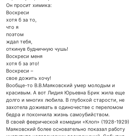
Он просит химика:
Воскреси
хотя б за то,
что я
поэтом
ждал тебя,
откинув будничную чушь!
Воскреси меня
хотя б за это!
Воскреси –
свое дожить хочу!
Вообще-то В.В.Маяковский умер молодым и
красивым. А вот Лидия Юрьевна Брик жила еще
долго и многих любила. В глубокой старости, не
захотела доживать в одиночестве с переломом
бедра и покончила жизнь самоубийством.
В своей феерической комедии «Клоп» (1928-1929)
Маяковский более основательно показал работу