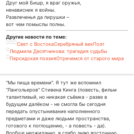
Друг мой Бишр, я враг оружья,
ненависник я войны.
Развлеченья да пирушки –
вот чем помыслы полны.
Другие новости по теме:
Свет с Востока
Серебряный век
Поэт
Людмила Десятникова: трагедия судьбы
Персидская поэзия
Отречемся от старого мира
"Мы пища времени". Я тут же вспомнил
"Лангольеров" Стивена Кинга (повесть, фильм
талантливый, но никакая съёмка - разве в
будущем далёком - не смогла бы сегодня
передать опустынивание наполненного
предметами и даже людьми пространства,
готового к поглощению, - а повесть - да).
Вообще неожиданно, я слабо знаю восточную